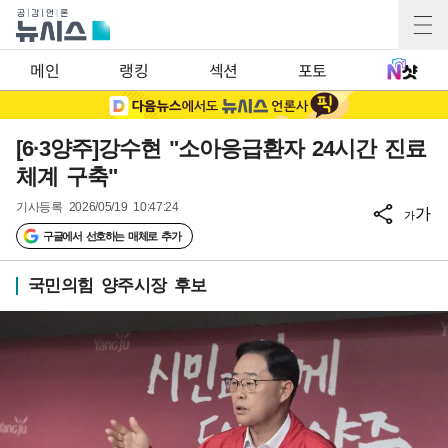
메인
랭킹
섹션
포토
[6·3양주]강수현 "소아응급환자 24시간 진료
체계 구축"
기사등록
2026/05/19 10:47:24
가
가
구글에서 선호하는 매체로 추가
국민의힘 양주시장 후보