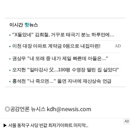
이시간
핫
뉴스
"X돌았네" 김희철, 거꾸로 태극기 분노 하루만에…
권상우 "내 또래 중 내가 제일 빠른데 아들은…"
오지헌 "일타강사 父…100평 수영장 딸린 집 살았다"
홍석천 "나 죽으면…" 돌연 자녀에 재산상속 언급
◎공감언론 뉴시스
kdh@newsis.com