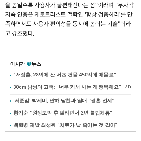
을 높일수록 사용자가 불편해진다는 점"이라며 "무자각
지속 인증은 제로트러스트 철학인 '항상 검증하라'를 만
족하면서도 사용자 편의성을 동시에 높이는 기술"이라
고 강조했다.
이시간
핫
뉴스
"서장훈, 28억에 산 서초 건물 450억에 매물로"
'서준맘' 박세미, 연하 남친과 열애 "결혼 전제"
황기순 "원정도박 후 필리핀서 2년 불법체류"
백혈병 재발 최성원 "치료가 날 죽이는 것 같아"