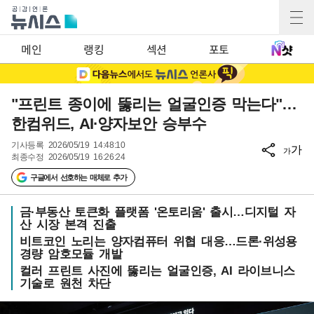
메인
랭킹
섹션
포토
"프린트 종이에 뚫리는 얼굴인증 막는다"…
한컴위드, AI·양자보안 승부수
기사등록
2026/05/19 14:48:10
가
가
최종수정
2026/05/19 16:26:24
구글에서 선호하는 매체로 추가
금·부동산 토큰화 플랫폼 '온토리움' 출시…디지털 자
산 시장 본격 진출
비트코인 노리는 양자컴퓨터 위협 대응…드론·위성용
경량 암호모듈 개발
컬러 프린트 사진에 뚫리는 얼굴인증, AI 라이브니스
기술로 원천 차단