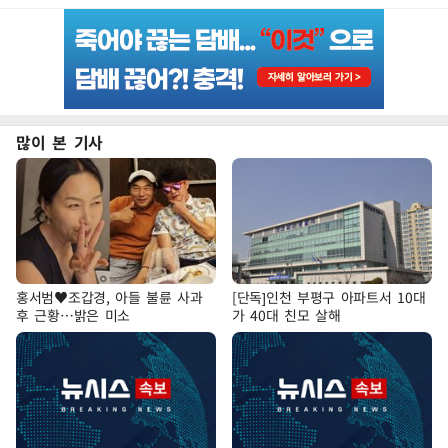
많이 본 기사
홍서범♥조갑경, 아들 불륜 사과
[단독]인천 부평구 아파트서 10대
후 근황…밝은 미소
가 40대 친모 살해