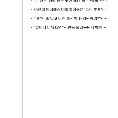
· "24년 전 펜팔 친구 찾아 3000㎞"…중국 남성 사연에 '뭉클'
· 30년째 에베레스트에 얼어붙은 '그린 부츠'…드디어 가족 품으로
· "'꽝'인 줄 알고 버린 복권이 16억원짜리?"…극적으로 되찾은 사연
· "얼마나 더웠으면"…안동 물길공원서 헤엄친 구렁이 '소동'