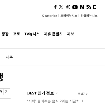
사이 해답 찾았죠"…알을
깨고 나온 '초자아'
K-Artprice
프라임뉴시스
위클리뉴시스
광장
포토
TV뉴시스
제휴 콘텐츠
제보
제주
쟁