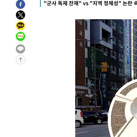
"군사 독재 잔재" vs "지역 정체성" 논란 
-27233초 전 >
[속보]장은수, KLPGA 제주삼다수 역전 우승…데뷔 10년
정상
-22598초 전 >
"얼마나 더웠으면"…안동 물길공원서 헤엄친 구렁이 '소
-22525초 전 >
손흥민, 68분 뛰고 2경기 침묵…LAFC, 톨루카에 1-0 승
-21797초 전 >
'2경기 연속 침묵' 손흥민, 톨루카전 68분만 뛰고 슈팅 0
-20549초 전 >
이강인, 오늘 서울서 AT마드리드 입단식…'전례 없는 특
-7431초 전 >
'여긴 20도, 저긴 50도'…열화상 카메라로 본 폭염 저감시
차'
-6902초 전 >
콜롬비아 신임 우파 대통령 취임 하루만에 차량폭탄 폭발 
-496초 전 >
튀르키예 외무장관, "메카 3국 방위협정은 이란이 목표 아냐 
38분 전 >
이군이 불법 군시설 건설한 레바논 남부에서 레바논군 3명 폭
1시간 전 >
[속보]美중부 사령관, 이스라엘 긴급방문 다중화된 전선 상황
1시간 전 >
美 국방부, 켄달 전 공군장관 보안허가 취소…“에어포스원 기
론 누출”
1시간 전 >
‘축구의 신’ 아르헨티나 축구 선수 메시의 부친 지병 별세
1시간 전 >
“美 이란전 무기 소진…북한과 분쟁시 주한 미군 취약해질 수