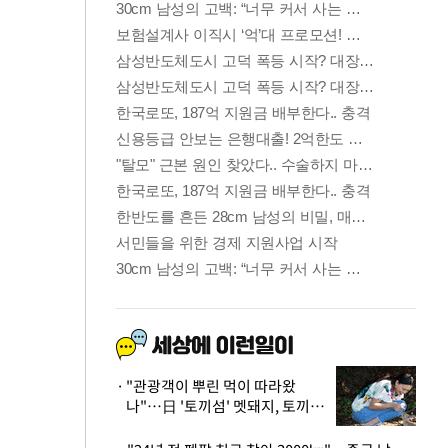
"관광객이 뿌린 먹이 따라왔
나"…日 '토끼섬' 멧돼지, 토끼까
지 사냥