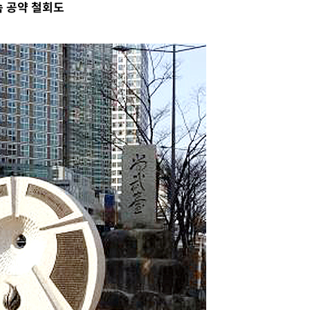
속 공약 철회도
 차에 첫
동'
리(종합)
개
급대우'
설 '온도
사건
" 밝혀
발로 부상
 논의
밀정보, 언
 있어”