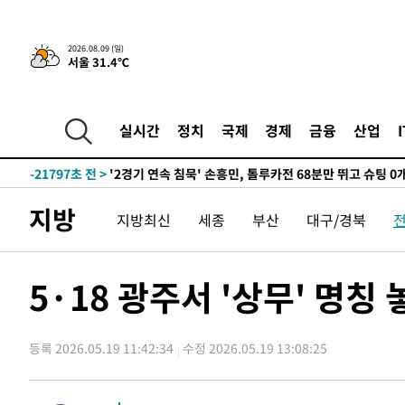
2026.08.09 (일)
서울 31.4℃
1시간 전 >
“美 이란전 무기 소진…북한과 분쟁시 주한 미군 취약해질 수
-27233초 전 >
[속보]장은수, KLPGA 제주삼다수 역전 우승…데뷔 10년
정상
-22598초 전 >
"얼마나 더웠으면"…안동 물길공원서 헤엄친 구렁이 '소
실시간
정치
국제
경제
금융
산업
-22525초 전 >
손흥민, 68분 뛰고 2경기 침묵…LAFC, 톨루카에 1-0 승
-21797초 전 >
'2경기 연속 침묵' 손흥민, 톨루카전 68분만 뛰고 슈팅 0
-20549초 전 >
이강인, 오늘 서울서 AT마드리드 입단식…'전례 없는 특
지방
지방최신
세종
부산
대구/경북
-7431초 전 >
'여긴 20도, 저긴 50도'…열화상 카메라로 본 폭염 저감시
차'
-6902초 전 >
콜롬비아 신임 우파 대통령 취임 하루만에 차량폭탄 폭발 
-496초 전 >
튀르키예 외무장관, "메카 3국 방위협정은 이란이 목표 아냐 
5·18 광주서 '상무' 명
38분 전 >
이군이 불법 군시설 건설한 레바논 남부에서 레바논군 3명 폭
1시간 전 >
[속보]美중부 사령관, 이스라엘 긴급방문 다중화된 전선 상황
등록 2026.05.19 11:42:34
수정 2026.05.19 13:08:25
1시간 전 >
美 국방부, 켄달 전 공군장관 보안허가 취소…“에어포스원 기
론 누출”
1시간 전 >
‘축구의 신’ 아르헨티나 축구 선수 메시의 부친 지병 별세
1시간 전 >
“美 이란전 무기 소진…북한과 분쟁시 주한 미군 취약해질 수