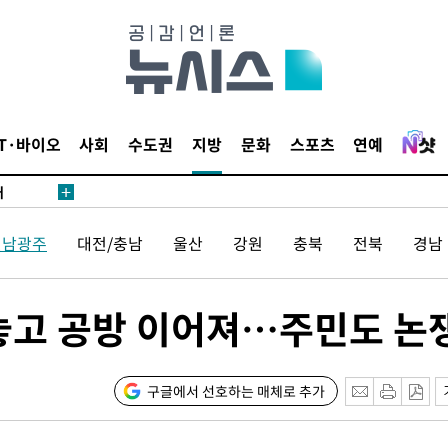
 있어”
 차에 첫
동'
IT·바이오
사회
수도권
지방
문화
스포츠
연예
리(종합)
개
급대우'
전남광주
대전/충남
울산
강원
충북
전북
경남
설 '온도
사건
" 밝혀
칭 놓고 공방 이어져…주민도 논
발로 부상
 논의
밀정보, 언
구글에서 선호하는 매체로 추가
 있어”