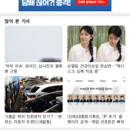
많이 본 기사
'마약 자숙' 유아인, 남사친과 볼뽀
손떨림 건강이상설 한승연…"목디
뽀 근황
스크 심해 치료 중"
기름값 뛰자 친환경차 인기↑…변
[단독]대통령기록관, '尹 추가' 홈
하는 자동차 트렌드[세쓸통]
페이지 공개…계엄 선포문은 빠져