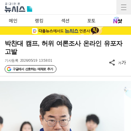
메인
랭킹
섹션
포토
박찬대 캠프, 허위 여론조사 온라인 유포자
고발
기사등록
2026/05/19 13:58:01
가
가
구글에서 선호하는 매체로 추가