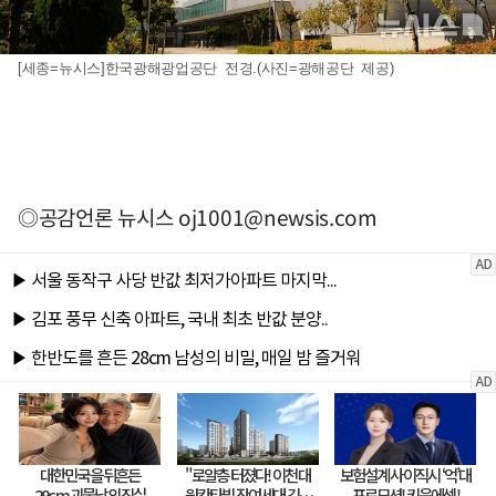
[세종=뉴시스]한국광해광업공단 전경.(사진=광해공단 제공)
◎공감언론 뉴시스
oj1001@newsis.com