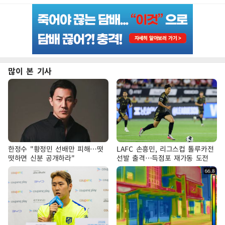
많이 본 기사
한정수 "황정민 선배만 피해…떳
LAFC 손흥민, 리그스컵 톨루카전
떳하면 신분 공개하라"
선발 출격…득점포 재가동 도전