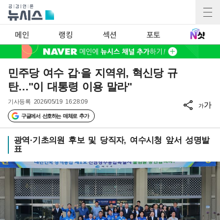
메인
랭킹
섹션
포토
민주당 여수 갑·을 지역위, 혁신당 규
탄…"이 대통령 이용 말라"
기사등록
2026/05/19 16:28:09
가
가
구글에서 선호하는 매체로 추가
광역·기초의원 후보 및 당직자, 여수시청 앞서 성명발
표