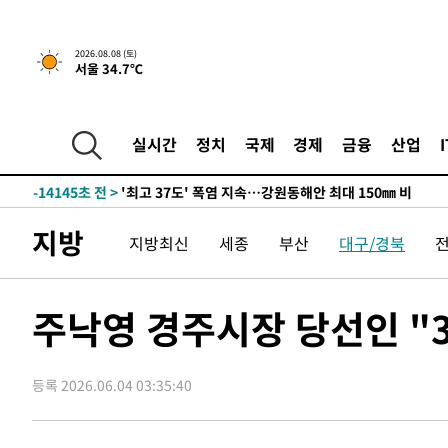
2026.08.08 (토)
서울 34.7℃
-7271초 전 >
[속보]뉴욕증시 상승 마감…S&P 0.6% 나스닥 1.3%↑
-29989초 전 >
극한폭염 한풀 꺾이지만…'낮 최고 35도' 무더위, 열대야
주 날씨]
-27007초 전 >
축구협회 "압수수색·성접대 논란 사과…쇄신의 기회로 
실시간
정치
국제
경제
금융
산업
-25524초 전 >
[속보]'압수수색·성접대 논란' 축구협회 "실망과 걱정 
송"
-14145초 전 >
'최고 37도' 폭염 지속…강원동해안 최대 150㎜ 비
-7271초 전 >
[속보]뉴욕증시 상승 마감…S&P 0.6% 나스닥 1.3%↑
지방
지방최신
세종
부산
대구/경북
-29989초 전 >
극한폭염 한풀 꺾이지만…'낮 최고 35도' 무더위, 열대야
주 날씨]
-27007초 전 >
축구협회 "압수수색·성접대 논란 사과…쇄신의 기회로 
-25524초 전 >
[속보]'압수수색·성접대 논란' 축구협회 "실망과 걱정 
주낙영 경주시장 당선인 "
송"
-14145초 전 >
'최고 37도' 폭염 지속…강원동해안 최대 150㎜ 비
-7271초 전 >
[속보]뉴욕증시 상승 마감…S&P 0.6% 나스닥 1.3%↑
등록 2026.06.04 03:35:40