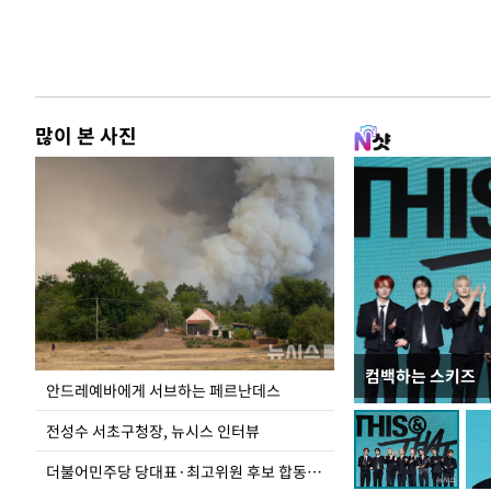
많이 본 사진
컴백하는 스키즈
이 대통령, 국가
안드레예바에게 서브하는 페르난데스
가 책임지고 치유
전성수 서초구청장, 뉴시스 인터뷰
더불어민주당 당대표·최고위원 후보 합동연설회