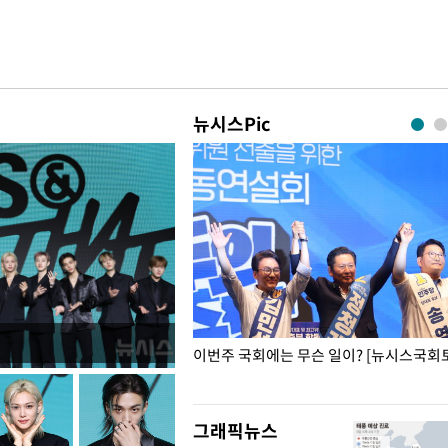
뉴시스Pic
폭력 피해자에 위로·사과…"국가
이번주 국회에는 무슨 일이? [뉴시스국회토
"
그래픽뉴스