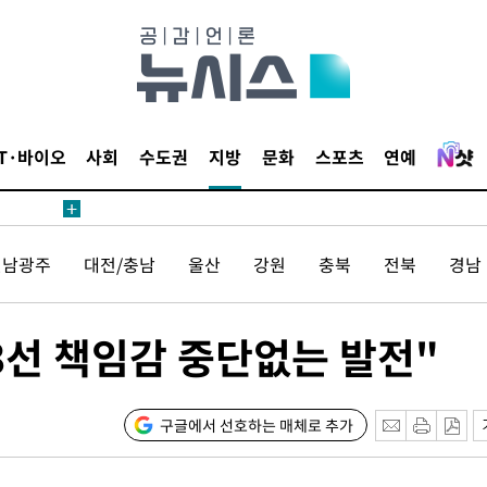
 계속[다음
삼겠다"
IT·바이오
사회
수도권
지방
문화
스포츠
연예
안겨드려 죄
전남광주
대전/충남
울산
강원
충북
전북
경남
 계속[다음
삼겠다"
안겨드려 죄
3선 책임감 중단없는 발전"
구글에서 선호하는 매체로 추가