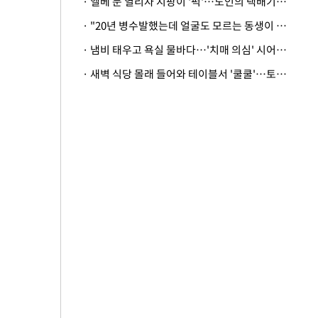
· 엘베 문 열리자 지팡이 '퍽'…노인의 택배기사 폭행 이유
· "20년 병수발했는데 얼굴도 모르는 동생이 유산 절반을"…배다른 형제 상속권 있을까
· 냄비 태우고 욕실 물바다…'치매 의심' 시어머니 검사 권유했다가 '날벼락'
· 새벽 식당 몰래 들어와 테이블서 '쿨쿨'…토사물 남기고 사라진 남성