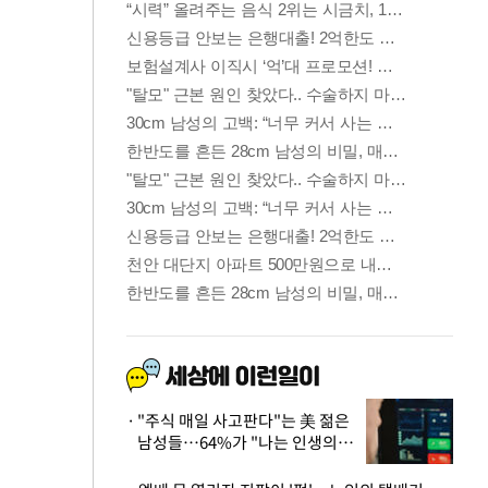
"주식 매일 사고판다"는 美 젊은
남성들…64%가 "나는 인생의
패배자“