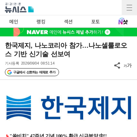
메인
랭킹
섹션
포토
한국제지, 나노코리아 참가…나노셀룰로오
스 기반 신기술 선보여
기사등록
2026/06/04 08:51:14
가
가
구글에서 선호하는 매체로 추가