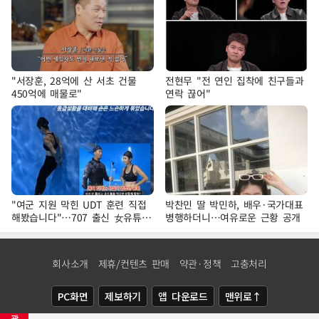
"서장훈, 28억에 산 서초 건물
전현무 "전 연인 집착에 친구들과
450억에 매물로"
연락 끊어"
"여군 지원 막힌 UDT 훈련 직접
박찬민 딸 박민하, 배우·국가대표
해봤습니다"…707 출신 女유튜버
병행하더니…여유로운 근황 공개
'완벽 소화'
회사소개
제휴/컨텐츠 판매
약관·정책
고충처리
PC화면
제보하기
앱 다운로드
맨위로↑
광