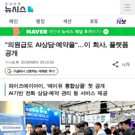
메인
랭킹
섹션
포토
"의원급도 AI상담·예약을"…이 회사, 플랫폼
공개
기사등록
2026/06/04 09:16:58
가
가
구글에서 선호하는 매체로 추가
와이즈에이아이, '에이유 통합상품' 첫 공개
AI기반 전화 상담·예약 관리 등 서비스 제공