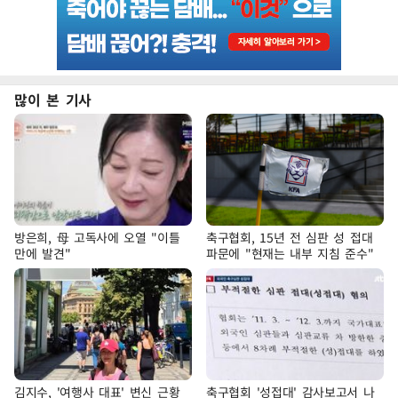
많이 본 기사
방은희, 母 고독사에 오열 "이틀
축구협회, 15년 전 심판 성 접대
만에 발견"
파문에 "현재는 내부 지침 준수"
김지수, '여행사 대표' 변신 근황
축구협회 '성접대' 감사보고서 나