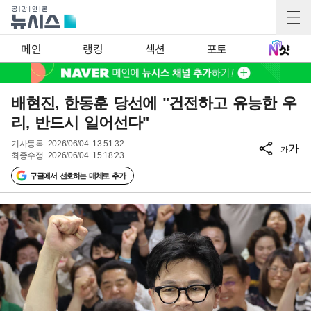
메인
랭킹
섹션
포토
배현진, 한동훈 당선에 "건전하고 유능한 우
리, 반드시 일어선다"
기사등록
2026/06/04 13:51:32
가
가
최종수정
2026/06/04 15:18:23
구글에서 선호하는 매체로 추가