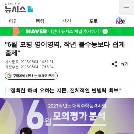
메인
랭킹
섹션
포토
"6월 모평 영어영역, 작년 불수능보다 쉽게
출제"
기사등록
2026/06/04 14:51:31
가
가
최종수정
2026/06/04 17:16:24
구글에서 선호하는 매체로 추가
"정확한 해석 요하는 지문, 전체적인 변별력 확보"