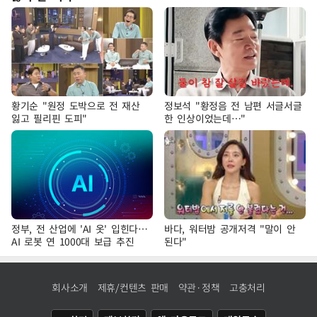
황기순 "원정 도박으로 전 재산
정보석 "황정음 전 남편 서글서글
잃고 필리핀 도피"
한 인상이었는데…"
정부, 전 산업에 'AI 옷' 입힌다…
바다, 워터밤 공개저격 "말이 안
AI 로봇 연 1000대 보급 추진
된다"
회사소개
제휴/컨텐츠 판매
약관·정책
고충처리