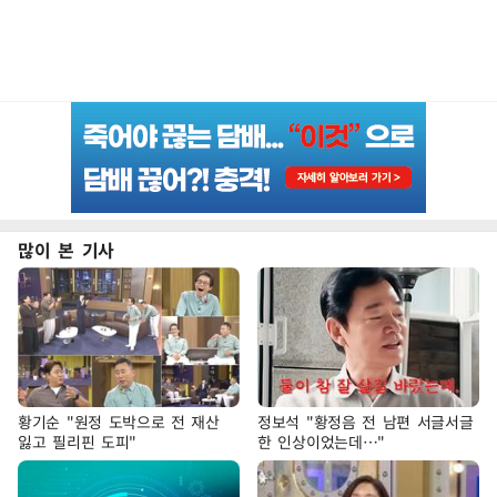
많이 본 기사
황기순 "원정 도박으로 전 재산
정보석 "황정음 전 남편 서글서글
잃고 필리핀 도피"
한 인상이었는데…"