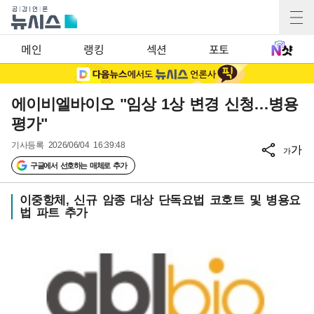
메인
랭킹
섹션
포토
에이비엘바이오 "임상 1상 변경 신청…병용
평가"
기사등록
2026/06/04 16:39:48
가
가
구글에서 선호하는 매체로 추가
이중항체, 신규 암종 대상 단독요법 코호트 및 병용요
법 파트 추가