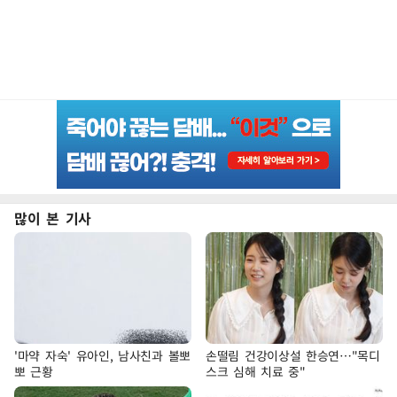
많이 본 기사
'마약 자숙' 유아인, 남사친과 볼뽀
손떨림 건강이상설 한승연…"목디
뽀 근황
스크 심해 치료 중"