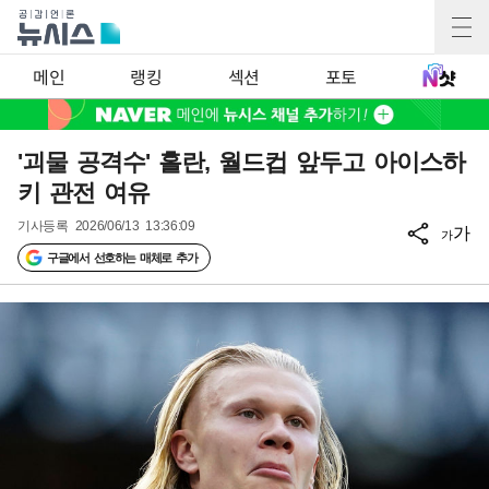
메인
랭킹
섹션
포토
'괴물 공격수' 홀란, 월드컵 앞두고 아이스하
키 관전 여유
기사등록
2026/06/13 13:36:09
가
가
구글에서 선호하는 매체로 추가