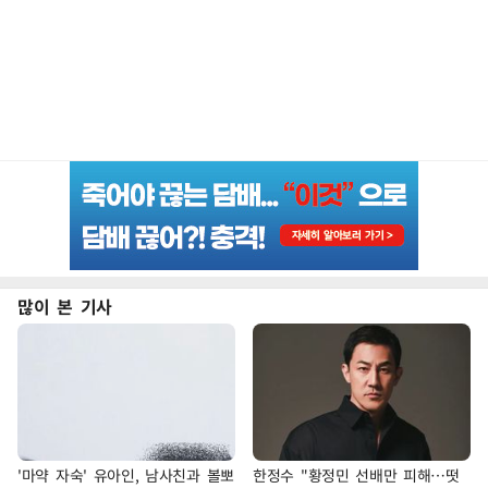
많이 본 기사
'마약 자숙' 유아인, 남사친과 볼뽀
한정수 "황정민 선배만 피해…떳