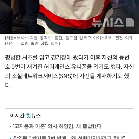
[서울=뉴시스]'괴물 공격수' 홀란, 월드컵 앞두고 아이스하키 관전 여유
(사진 = 엘링 홀란 SNS 캡처)
평범한 셔츠를 입고 경기장에 왔다가 이후 자신의 등번
호 9번이 새겨진 허리케인스 유니폼을 입기도 했다. 자신
의 소셜네트워크서비스(SNS)에 사진을 게재하기도 했
다.
이시간
핫
뉴스
'고지용과 이혼' 의사 허양임, 새 출발했다
장영란 "쌍커풀 3번 밖에…왜 성형미인이라고 하냐"