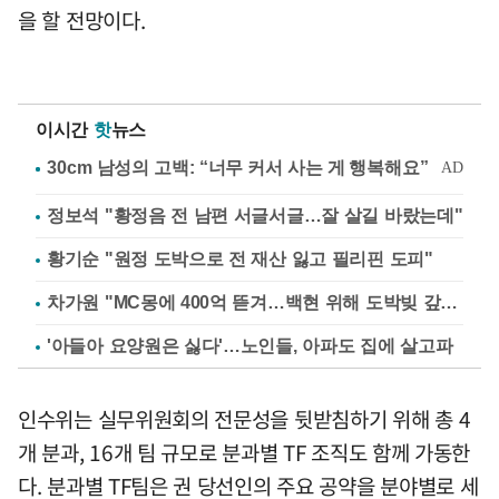
을 할 전망이다.
이시간
핫
뉴스
정보석 "황정음 전 남편 서글서글…잘 살길 바랐는데"
황기순 "원정 도박으로 전 재산 잃고 필리핀 도피"
차가원 "MC몽에 400억 뜯겨…백현 위해 도박빚 갚아줘"
'아들아 요양원은 싫다'…노인들, 아파도 집에 살고파
인수위는 실무위원회의 전문성을 뒷받침하기 위해 총 4
개 분과, 16개 팀 규모로 분과별 TF 조직도 함께 가동한
다. 분과별 TF팀은 권 당선인의 주요 공약을 분야별로 세