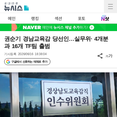
메인
랭킹
섹션
포토
권순기 경남교육감 당선인…실무위· 4개분
과 16개 TF팀 출범
기사등록
2026/06/16 18:38:04
가
가
구글에서 선호하는 매체로 추가