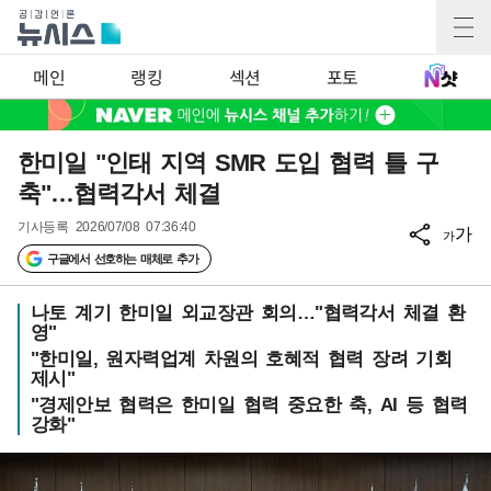
메인
랭킹
섹션
포토
한미일 "인태 지역 SMR 도입 협력 틀 구
축"…협력각서 체결
기사등록
2026/07/08 07:36:40
가
가
구글에서 선호하는 매체로 추가
나토 계기 한미일 외교장관 회의…"협력각서 체결 환
영"
"한미일, 원자력업계 차원의 호혜적 협력 장려 기회
제시"
"경제안보 협력은 한미일 협력 중요한 축, AI 등 협력
강화"