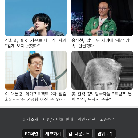
김희철, 결국 '거꾸로 태극기' 사과
홍석천, 입양 두 자녀에 '재산 상
"깊게 보지 못했다"
속' 언급했다
이 대통령, 메가프로젝트 2차 점검
美 전직 정보당국자들 "트럼프 통
회의…광주 군공항 이전·주 52시
치 방식, 독재자 수순"
간 예외 등 논의
회사소개
제휴/컨텐츠 판매
약관·정책
고충처리
PC화면
제보하기
앱 다운로드
맨위로↑