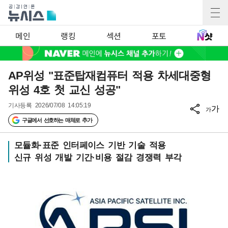
메인
랭킹
섹션
포토
AP위성 "표준탑재컴퓨터 적용 차세대중형
위성 4호 첫 교신 성공"
기사등록
2026/07/08 14:05:19
가
가
구글에서 선호하는 매체로 추가
모듈화·표준 인터페이스 기반 기술 적용
신규 위성 개발 기간·비용 절감 경쟁력 부각