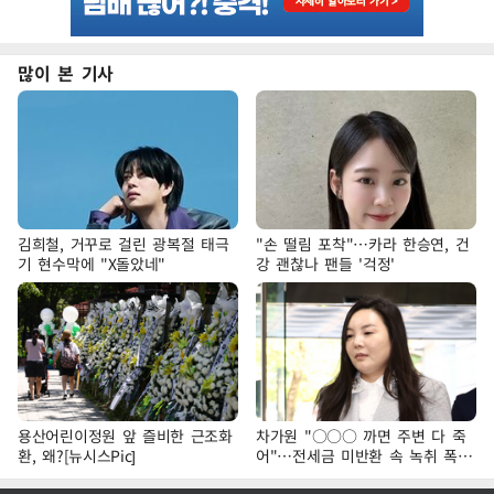
많이 본 기사
김희철, 거꾸로 걸린 광복절 태극
"손 떨림 포착"…카라 한승연, 건
기 현수막에 "X돌았네"
강 괜찮나 팬들 '걱정'
용산어린이정원 앞 즐비한 근조화
차가원 "○○○ 까면 주변 다 죽
환, 왜?[뉴시스Pic]
어"…전세금 미반환 속 녹취 폭로
파장