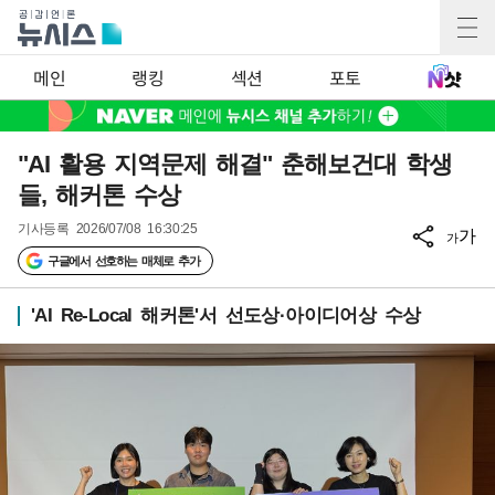
메인
랭킹
섹션
포토
"AI 활용 지역문제 해결" 춘해보건대 학생
들, 해커톤 수상
기사등록
2026/07/08 16:30:25
가
가
구글에서 선호하는 매체로 추가
'AI Re-Local 해커톤'서 선도상·아이디어상 수상