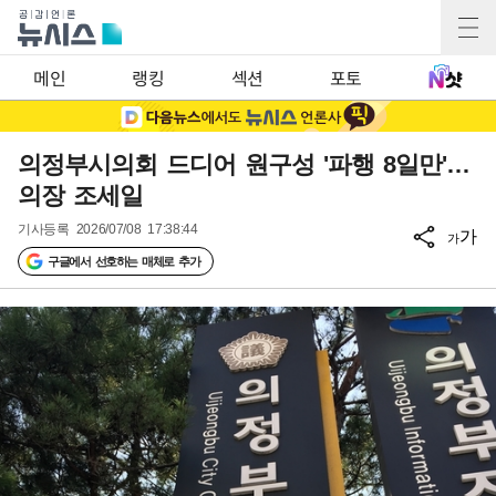
메인
랭킹
섹션
포토
의정부시의회 드디어 원구성 '파행 8일만'…
의장 조세일
기사등록
2026/07/08 17:38:44
가
가
구글에서 선호하는 매체로 추가