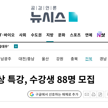
 있어”
 차에 첫
동'
리(종합)
IT·바이오
사회
수도권
지방
문화
스포츠
연예
개
급대우'
설 '온도
전남광주
대전/충남
울산
강원
충북
전북
경남
사건
 밝혀
발로 부상
 특강, 수강생 88명 모집
 논의
밀정보, 언
구글에서 선호하는 매체로 추가
 있어”