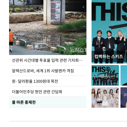
컴백하는 스키즈
주유소 기름값 12
선관위 시간대별 투표율 입력 관련 기자회견하는 주진우 의원
알렉산드로바, 세계 1위 사발렌카 격침
원·달러환율 1300원대 목전
더불어민주당 현안 관련 간담회
물 마른 홍제천