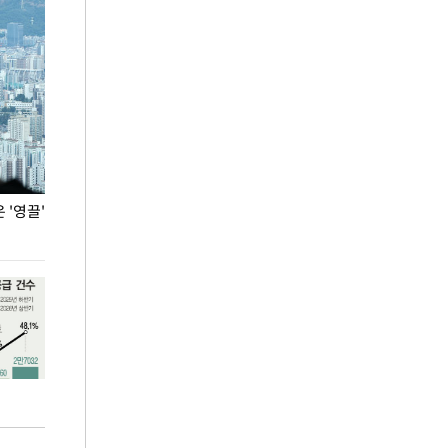
'영끌'
폭염 속 주말 풍경은?
극한 폭염에 바
도