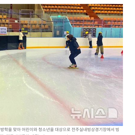
 차에 첫
동'
리(종합)
개
급대우'
설 '온도
사건
 밝혀
발로 부상
 논의
밀정보, 언
 있어”
여름방학을 맞아 어린이와 청소년을 대상으로 전주실내빙상경기장에서 빙