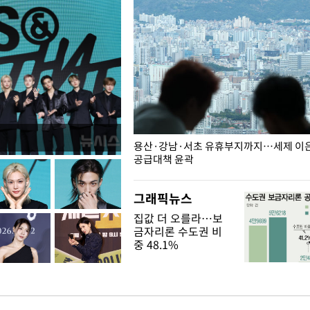
주째 하락, L당 1천800원대
용산·강남·서초 유휴부지까지…세제 이은 
공급대책 윤곽
그래픽뉴스
집값 더 오를라…보
금자리론 수도권 비
중 48.1%