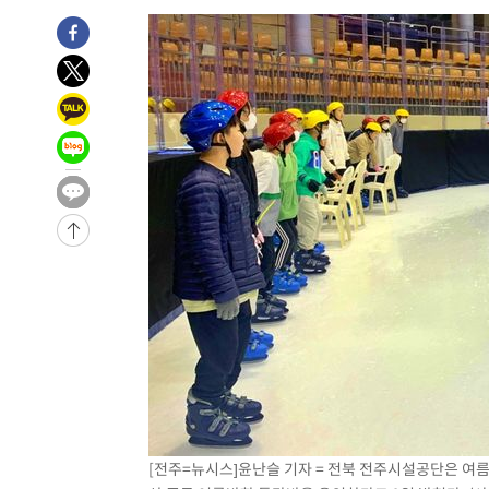
-23686초 전 >
[속보]장은수, KLPGA 제주삼다수 역전 우승…데뷔 10년
정상
-19051초 전 >
"얼마나 더웠으면"…안동 물길공원서 헤엄친 구렁이 '소
-18978초 전 >
손흥민, 68분 뛰고 2경기 침묵…LAFC, 톨루카에 1-0 승
-18250초 전 >
'2경기 연속 침묵' 손흥민, 톨루카전 68분만 뛰고 슈팅 0
-17002초 전 >
이강인, 오늘 서울서 AT마드리드 입단식…'전례 없는 특
-3884초 전 >
'여긴 20도, 저긴 50도'…열화상 카메라로 본 폭염 저감시
차'
-3355초 전 >
콜롬비아 신임 우파 대통령 취임 하루만에 차량폭탄 폭발 
50분 전 >
튀르키예 외무장관, "메카 3국 방위협정은 이란이 목표 아냐 "
1시간 전 >
이군이 불법 군시설 건설한 레바논 남부에서 레바논군 3명 폭
2시간 전 >
[속보]美중부 사령관, 이스라엘 긴급방문 다중화된 전선 상황
2시간 전 >
美 국방부, 켄달 전 공군장관 보안허가 취소…“에어포스원 기
론 누출”
2시간 전 >
‘축구의 신’ 아르헨티나 축구 선수 메시의 부친 지병 별세
2시간 전 >
“美 이란전 무기 소진…북한과 분쟁시 주한 미군 취약해질 수
[전주=뉴시스]윤난슬 기자 = 전북 전주시설공단은 