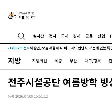
2시간 전 >
“美 이란전 무기 소진…북한과 분쟁시 주한 미군 취약해질 수
-31044초 전 >
"일본축구협회, 대한축구협회 성 접대 의혹 심판 조사"
2026.08.09 (일)
서울 30.2℃
-23686초 전 >
[속보]장은수, KLPGA 제주삼다수 역전 우승…데뷔 10년
정상
-19051초 전 >
"얼마나 더웠으면"…안동 물길공원서 헤엄친 구렁이 '소
-18978초 전 >
손흥민, 68분 뛰고 2경기 침묵…LAFC, 톨루카에 1-0 승
실시간
정치
국제
경제
금융
산업
-18250초 전 >
'2경기 연속 침묵' 손흥민, 톨루카전 68분만 뛰고 슈팅 0
-17002초 전 >
이강인, 오늘 서울서 AT마드리드 입단식…'전례 없는 특
-3884초 전 >
'여긴 20도, 저긴 50도'…열화상 카메라로 본 폭염 저감시
지방
지방최신
세종
부산
대구/경북
차'
-3355초 전 >
콜롬비아 신임 우파 대통령 취임 하루만에 차량폭탄 폭발 
50분 전 >
튀르키예 외무장관, "메카 3국 방위협정은 이란이 목표 아냐 "
1시간 전 >
이군이 불법 군시설 건설한 레바논 남부에서 레바논군 3명 폭
전주시설공단 여름방학 빙상
2시간 전 >
[속보]美중부 사령관, 이스라엘 긴급방문 다중화된 전선 상황
2시간 전 >
美 국방부, 켄달 전 공군장관 보안허가 취소…“에어포스원 기
론 누출”
등록 2026.07.09 15:51:12
2시간 전 >
‘축구의 신’ 아르헨티나 축구 선수 메시의 부친 지병 별세
2시간 전 >
“美 이란전 무기 소진…북한과 분쟁시 주한 미군 취약해질 수
-31044초 전 >
"일본축구협회, 대한축구협회 성 접대 의혹 심판 조사"