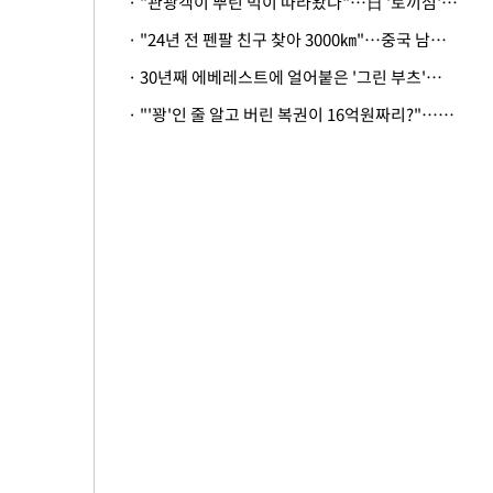
· "관광객이 뿌린 먹이 따라왔나"…日 '토끼섬' 멧돼지, 토끼까지 사냥
· "24년 전 펜팔 친구 찾아 3000㎞"…중국 남성 사연에 '뭉클'
· 30년째 에베레스트에 얼어붙은 '그린 부츠'…드디어 가족 품으로
· "'꽝'인 줄 알고 버린 복권이 16억원짜리?"…극적으로 되찾은 사연