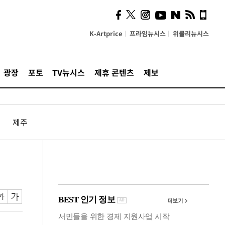
사이 해답 찾았죠"…알을
깨고 나온 '초자아'
K-Artprice
프라임뉴시스
위클리뉴시스
광장
포토
TV뉴시스
제휴 콘텐츠
제보
제주