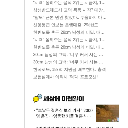
"호날두 결혼식 보러 가자" 2000
명 운집…엉뚱한 커플 결혼식에
'황당'