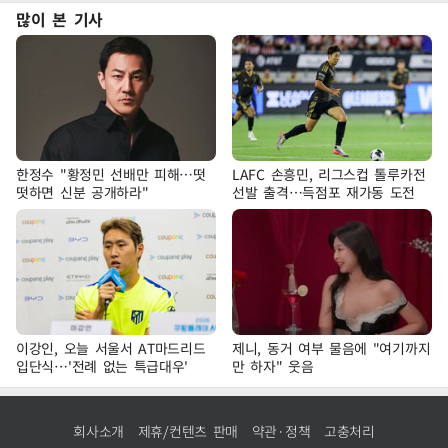
많이 본 기사
한정수 "황정민 선배만 피해…떳
LAFC 손흥민, 리그스컵 톨루카전
떳하면 신분 공개하라"
선발 출격…득점포 재가동 도전
이강인, 오늘 서울서 AT마드리드
제니, 동거 여부 물음에 "여기까지
입단식…'전례 없는 특급대우'
만 하자" 웃음
회사소개
제휴/컨텐츠 판매
약관·정책
고충처리