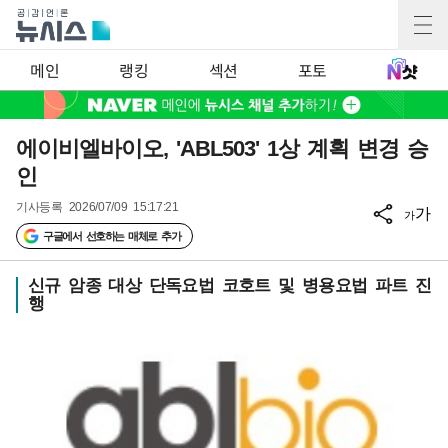
메인
랭킹
섹션
포토
에이비엘바이오, 'ABL503' 1상 계획 변경 승
인
기사등록
2026/07/09 15:17:21
가
가
구글에서 선호하는 매체로 추가
신규 암종 대상 단독요법 코호트 및 병용요법 파트 진
행