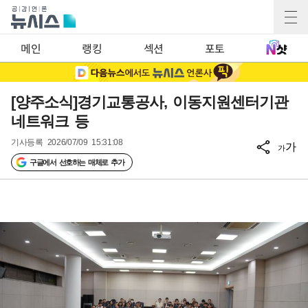
메인
랭킹
섹션
포토
[양주소식]경기교통공사, 이동지원센터기관
네트워크 등
기사등록
2026/07/09 15:31:08
가
가
구글에서 선호하는 매체로 추가