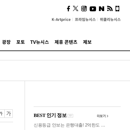
시, 스마트폰 액세서리에
NFC 더했다
K-Artprice
프라임뉴시스
위클리뉴시스
광장
포토
TV뉴시스
제휴 콘텐츠
제보