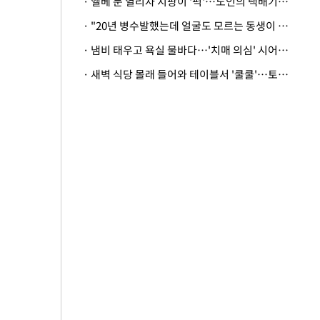
· 엘베 문 열리자 지팡이 '퍽'…노인의 택배기사 폭행 이유
· "20년 병수발했는데 얼굴도 모르는 동생이 유산 절반을"…배다른 형제 상속권 있을까
· 냄비 태우고 욕실 물바다…'치매 의심' 시어머니 검사 권유했다가 '날벼락'
· 새벽 식당 몰래 들어와 테이블서 '쿨쿨'…토사물 남기고 사라진 남성