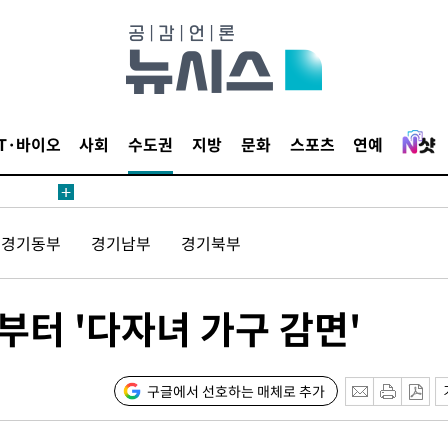
IT·바이오
사회
수도권
지방
문화
스포츠
연예
경기동부
경기남부
경기북부
부터 '다자녀 가구 감면'
구글에서 선호하는 매체로 추가