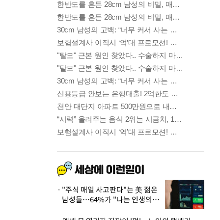
"주식 매일 사고판다"는 美 젊은
남성들…64%가 "나는 인생의
패배자“