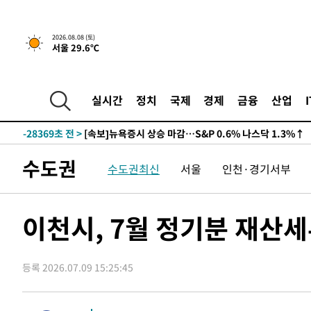
2026.08.08 (토)
서울 29.6℃
실시간
정치
국제
경제
금융
산업
-28369초 전 >
[속보]뉴욕증시 상승 마감…S&P 0.6% 나스닥 1.3%↑
수도권
수도권최신
서울
인천·경기서부
이천시, 7월 정기분 재산세
등록 2026.07.09 15:25:45