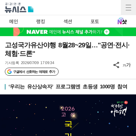
메인
랭킹
섹션
포토
고성국가유산야행 8월28~29일…"공연·전시·
체험·드론"
기사등록
2026/07/09 17:09:34
가
가
구글에서 선호하는 매체로 추가
‘우리는 유산상속자’ 프로그램엔 초등생 1000명 참여