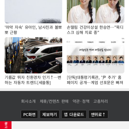
'마약 자숙' 유아인, 남사친과 볼뽀
손떨림 건강이상설 한승연…"목디
뽀 근황
스크 심해 치료 중"
기름값 뛰자 친환경차 인기↑…변
[단독]대통령기록관, '尹 추가' 홈
하는 자동차 트렌드[세쓸통]
페이지 공개…계엄 선포문은 빠져
회사소개
제휴/컨텐츠 판매
약관·정책
고충처리
PC화면
제보하기
앱 다운로드
맨위로↑
광
COPYRIGHTⓒ
NEWSIS
ALL RIGHTS RESERVED.
고