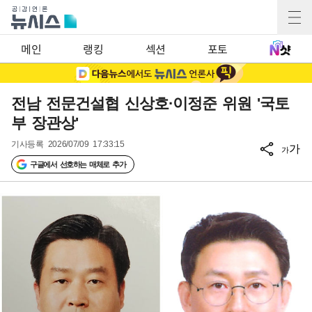
메인
랭킹
섹션
포토
전남 전문건설협 신상호·이정준 위원 '국토
부 장관상'
기사등록
2026/07/09 17:33:15
가
가
구글에서 선호하는 매체로 추가