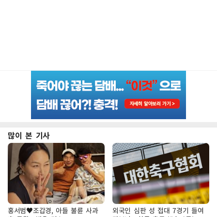
많이 본 기사
홍서범♥조갑경, 아들 불륜 사과
외국인 심판 성 접대 7경기 들여