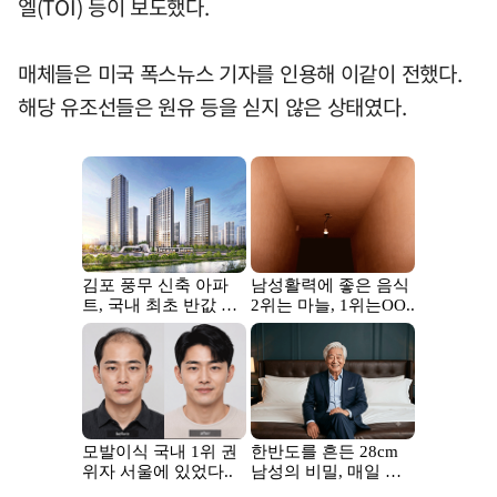
엘(TOI) 등이 보도했다.
매체들은 미국 폭스뉴스 기자를 인용해 이같이 전했다.
해당 유조선들은 원유 등을 싣지 않은 상태였다.