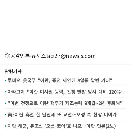
◎공감언론 뉴시스
aci27@newsis.com
관련기사
루비오 美국무 "이란, 종전 제안에 8일중 답변 기대"
아라그치 "이란 미사일 능력, 전쟁 발발 당시 대비 120%…결코 굴복 안해"
"이번 전쟁으로 이란 핵무기 제조능력 9개월~2년 후퇴해"
美·이란 휴전 한 달인데 또 교전…포성 속 협상 이어가
이란 해군, 유조선 '오션 코이'호 나포…이란 언론(2보)