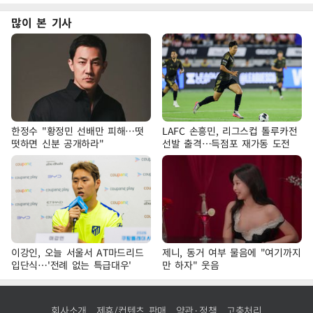
많이 본 기사
한정수 "황정민 선배만 피해…떳
LAFC 손흥민, 리그스컵 톨루카전
떳하면 신분 공개하라"
선발 출격…득점포 재가동 도전
이강인, 오늘 서울서 AT마드리드
제니, 동거 여부 물음에 "여기까지
입단식…'전례 없는 특급대우'
만 하자" 웃음
회사소개
제휴/컨텐츠 판매
약관·정책
고충처리