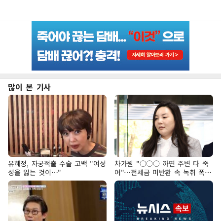
많이 본 기사
유혜정, 자궁적출 수술 고백 "여성
차가원 "○○○ 까면 주변 다 죽
성을 잃는 것이…"
어"…전세금 미반환 속 녹취 폭로
파장