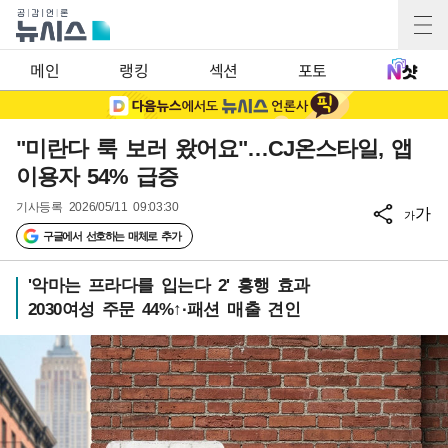
메인
랭킹
섹션
포토
"미란다 룩 보러 왔어요"…CJ온스타일, 앱
이용자 54% 급증
기사등록
2026/05/11 09:03:30
가
가
구글에서 선호하는 매체로 추가
'악마는 프라다를 입는다 2' 흥행 효과
2030여성 주문 44%↑·패션 매출 견인