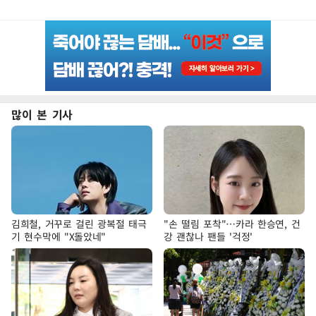
많이 본 기사
김희철, 거꾸로 걸린 광복절 태극
"손 떨림 포착"…카라 한승연, 건
기 현수막에 "X돌았네"
강 괜찮나 팬들 '걱정'