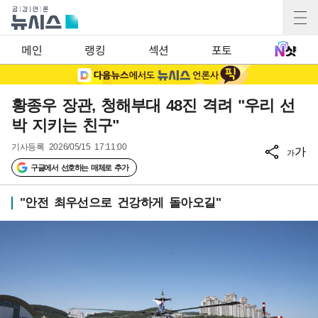
메인
랭킹
섹션
포토
황종우 장관, 청해부대 48진 격려 "우리 선
박 지키는 친구"
기사등록
2026/05/15 17:11:00
가
가
구글에서 선호하는 매체로 추가
"안전 최우선으로 건강하게 돌아오길"