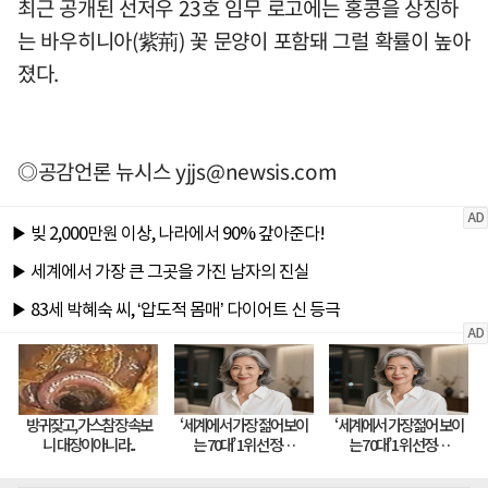
최근 공개된 선저우 23호 임무 로고에는 홍콩을 상징하
는 바우히니아(紫荊) 꽃 문양이 포함돼 그럴 확률이 높아
졌다.
◎공감언론 뉴시스
yjjs@newsis.com