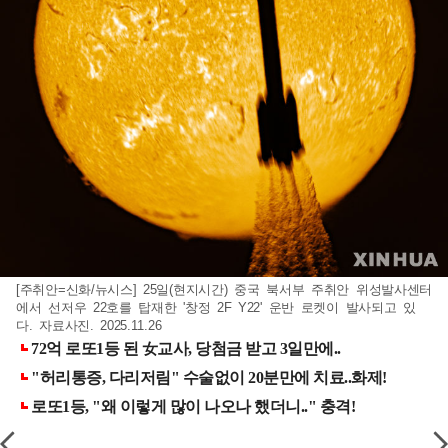
[주취안=신화/뉴시스] 25일(현지시간) 중국 북서부 주취안 위성발사센터
에서 선저우 22호를 탑재한 '창정 2F Y22' 운반 로켓이 발사되고 있
다. 자료사진. 2025.11.26