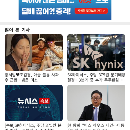
많이 본 기사
홍서범♥조갑경, 아들 불륜 사과
SK하이닉스, 주당 375원 분기배당
후 근황…밝은 미소
결정…3분기 중 추가 주주환원 발
표
[속보]SK하이닉스, 주당 375원 분
與 황희 "버스 하우스 제안…이동