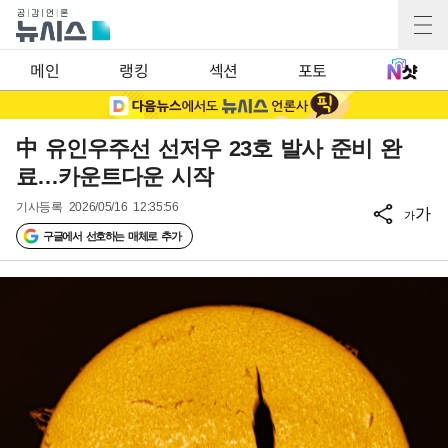
메인
랭킹
섹션
포토
中 유인우주선 선저우 23호 발사 준비 완
료…카운트다운 시작
기사등록
2026/05/16 12:35:56
가
가
구글에서 선호하는 매체로 추가