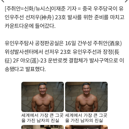
[주취안=신화/뉴시스]이재준 기자 = 중국 우주당국이 유
인우주선 선저우(神舟) 23호 발사를 위한 준비를 마치고
카운트다운에 들어갔다.
유인우주탐사 공정판공실은 16일 간쑤성 주취안(酒泉)
위성발사센터에서 선저우 23호 유인우주선과 장정(長
征) 2F 야오(遥)-23 운반로켓 결합체가 발사구역으로 이
송됐다고 발표했다.