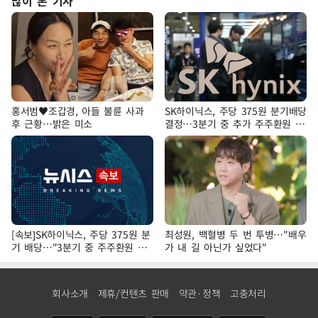
많이 본 기사
홍서범♥조갑경, 아들 불륜 사과
SK하이닉스, 주당 375원 분기배당
후 근황…밝은 미소
결정…3분기 중 추가 주주환원 발
표
[속보]SK하이닉스, 주당 375원 분
최성원, 백혈병 두 번 투병…"배우
기 배당…"3분기 중 주주환원 방
가 내 길 아닌가 싶었다"
안 확정"
회사소개
제휴/컨텐츠 판매
약관·정책
고충처리