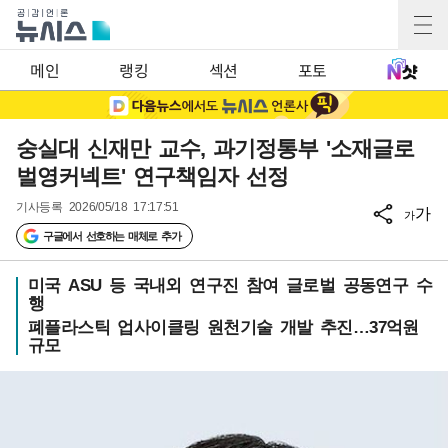
메인
랭킹
섹션
포토
숭실대 신재만 교수, 과기정통부 '소재글로
벌영커넥트' 연구책임자 선정
기사등록
2026/05/18 17:17:51
가
가
구글에서 선호하는 매체로 추가
미국 ASU 등 국내외 연구진 참여 글로벌 공동연구 수
행
폐플라스틱 업사이클링 원천기술 개발 추진…37억원
규모