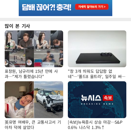
많이 본 기사
표창원, 남규리에 15년 만에 사
"창 3개 띄워도 답답함 없
과…"제가 틀렸습니다"
네"…'폴드8 울트라', 일주일 써보
니
英유명 여배우, 큰 교통사고서 기
[속보]뉴욕증시 상승 마감…S&P
아차 덕에 살았다
0.6% 나스닥 1.3%↑