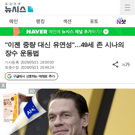
메인
랭킹
섹션
포토
"이젠 중량 대신 유연성"…49세 존 시나의
장수 운동법
기사등록
2026/05/21 18:00:00
가
가
최종수정
2026/05/21 20:48:24
구글에서 선호하는 매체로 추가
X