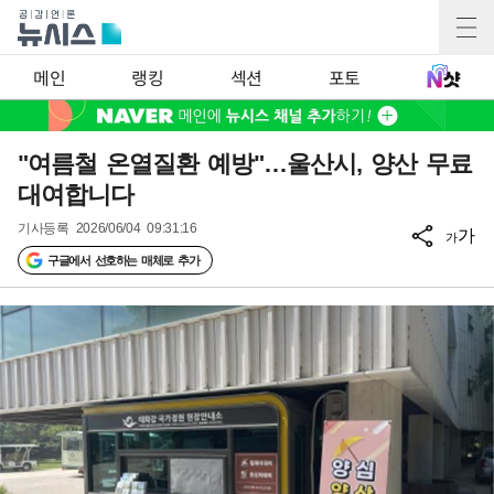
메인
랭킹
섹션
포토
"여름철 온열질환 예방"…울산시, 양산 무료
대여합니다
기사등록
2026/06/04 09:31:16
가
가
구글에서 선호하는 매체로 추가