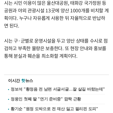
시는 시민 이용이 많은 울산대공원, 태화강 국가정원 등
공원과 야외 관광시설 13곳에 양산 1000개를 비치할 계
획이다. 누구나 자유롭게 사용한 뒤 자율적으로 반납하
면 된다.
시는 구·군별로 운영시설을 두고 양산 상태를 수시로 점
검하고 부족한 물량은 보충한다. 또 현장 안내와 홍보를
통해 분실과 훼손을 최소화할 계획이다.
이시간
핫
뉴스
정보석 "황정음 전 남편 서글서글…잘 살길 바랐는데"
정웅인 첫째 딸 "연기 준비중" 깜짝 근황
황기순 "원정 도박으로 전 재산 잃고 필리핀 도피"