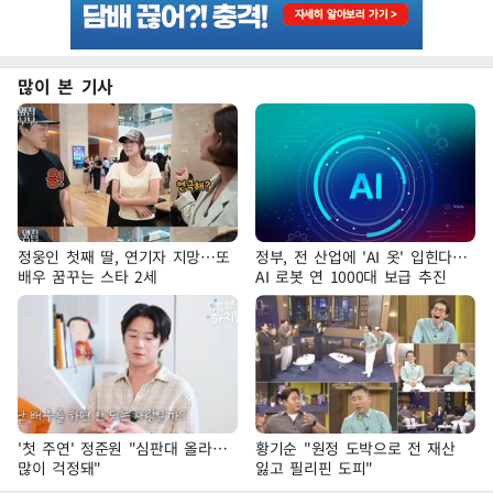
많이 본 기사
정웅인 첫째 딸, 연기자 지망…또
정부, 전 산업에 'AI 옷' 입힌다…
배우 꿈꾸는 스타 2세
AI 로봇 연 1000대 보급 추진
'첫 주연' 정준원 "심판대 올라…
황기순 "원정 도박으로 전 재산
많이 걱정돼"
잃고 필리핀 도피"