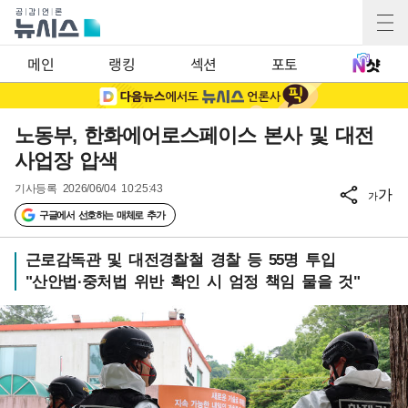
메인
랭킹
섹션
포토
노동부, 한화에어로스페이스 본사 및 대전
사업장 압색
기사등록
2026/06/04 10:25:43
가
가
구글에서 선호하는 매체로 추가
근로감독관 및 대전경찰철 경찰 등 55명 투입
"산안법·중처법 위반 확인 시 엄정 책임 물을 것"