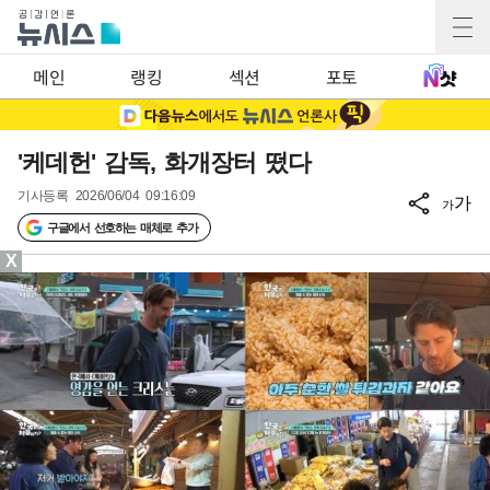
메인
랭킹
섹션
포토
'케데헌' 감독, 화개장터 떴다
기사등록
2026/06/04 09:16:09
가
가
구글에서 선호하는 매체로 추가
X