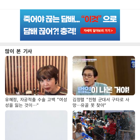
많이 본 기사
유혜정, 자궁적출 수술 고백 "여성
김정렬 "친형 군대서 구타로 사
성을 잃는 것이…"
망…유골 못 찾아"