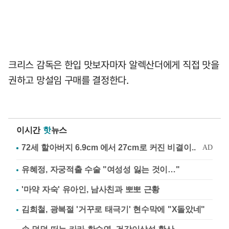
크리스 감독은 한입 맛보자마자 알렉산더에게 직접 맛을
권하고 망설임 구매를 결정한다.
이시간
핫
뉴스
유혜정, 자궁적출 수술 "여성성 잃는 것이…"
'마약 자숙' 유아인, 남사친과 뽀뽀 근황
김희철, 광복절 '거꾸로 태극기' 현수막에 "X돌았네"