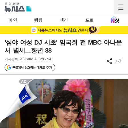
메인
랭킹
섹션
포토
'심야 여성 DJ 시초' 임국희 전 MBC 아나운
서 별세…향년 88
기사등록
2026/06/04 12:17:54
가
가
구글에서 선호하는 매체로 추가