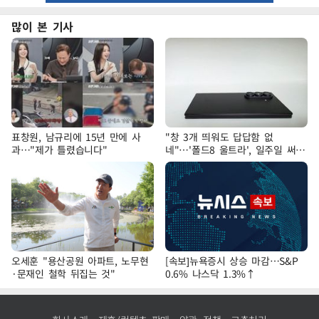
많이 본 기사
표창원, 남규리에 15년 만에 사
"창 3개 띄워도 답답함 없
과…"제가 틀렸습니다"
네"…'폴드8 울트라', 일주일 써보
니
오세훈 "용산공원 아파트, 노무현
[속보]뉴욕증시 상승 마감…S&P
·문재인 철학 뒤집는 것"
0.6% 나스닥 1.3%↑