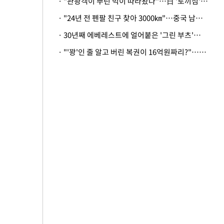
· "관광객이 뿌린 먹이 따라왔나"…日 '토끼섬' 멧돼지, 토끼까지 사냥
· "24년 전 펜팔 친구 찾아 3000㎞"…중국 남성 사연에 '뭉클'
· 30년째 에베레스트에 얼어붙은 '그린 부츠'…드디어 가족 품으로
· "'꽝'인 줄 알고 버린 복권이 16억원짜리?"…극적으로 되찾은 사연