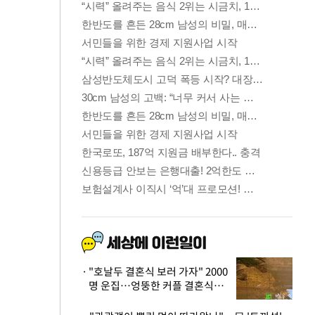
"호날두 결혼식 보러 가자" 2000
명 운집…엉뚱한 커플 결혼식에
'황당'