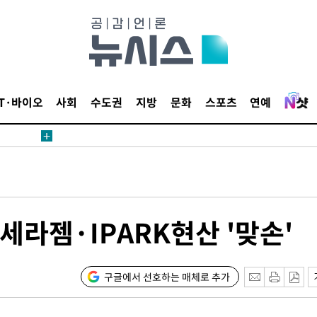
데뷔전
되길"
IT·바이오
사회
수도권
지방
문화
스포츠
연예
시작'
승리…정청래
청래
청래 승리
7%·정청래
라젬·IPARK현산 '맞손'
2%·김민석
0.30%
구글에서 선호하는 매체로 추가
차에 첫 정
'