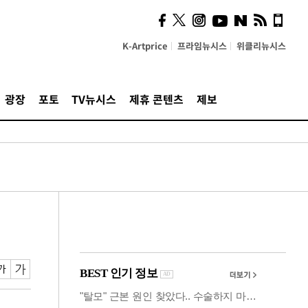
사이 해답 찾았죠"…알을
깨고 나온 '초자아'
K-Artprice
프라임뉴시스
위클리뉴시스
광장
포토
TV뉴시스
제휴 콘텐츠
제보