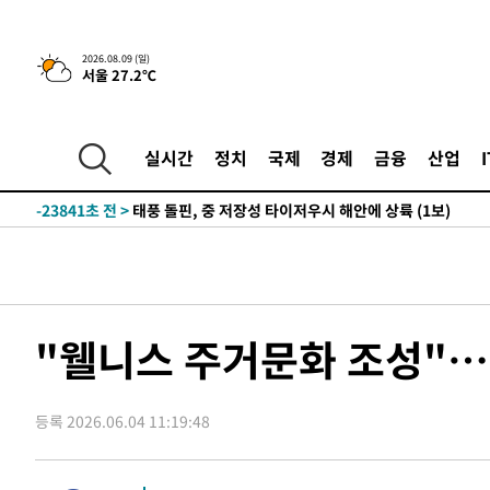
3시간 전 >
콜롬비아 신임 우파 대통령 취임 하루만에 차량폭탄 폭발 사건
-30683초 전 >
'AT마드리드 7번' 이강인, 맨시티 상대로 비공식 데뷔전
2026.08.09 (일)
서울 27.2℃
-30185초 전 >
[속보]'AT마드리드 7번' 이강인, 맨시티 상대로 비공식 
-28249초 전 >
네타냐후, 트럼프의 가자 평화 2차 15개조 평화안 '거부'
-24845초 전 >
이강인 ATM 입단식에 '상암벌 들썩'…"세계적인 선수 
실시간
정치
국제
경제
금융
산업
-23841초 전 >
태풍 돌핀, 중 저장성 타이저우시 해안에 상륙 (1보)
-21187초 전 >
AT마드리드 데뷔 앞둔 이강인, 맨시티전 선발 대신 '벤치 
-19817초 전 >
[속보]與 강원·TK 당원투표 합산 김민석 48.54%로 
44.40%
-19151초 전 >
與 강원·TK 당원투표 합산 김민석 46.01%로 승리…정
44.53%
-18991초 전 >
[속보]與전대 권리당원투표…강원·경북 김민석, 대구 정
-18798초 전 >
[속보]與 당대표 경선, 경북 권리당원 투표 김민석 47.3
"웰니스 주거문화 조성"…세
45.71%
-18700초 전 >
[속보]與 당대표 경선, 대구 권리당원 투표 정청래 47.8
46.35%
-18497초 전 >
[속보]與 당대표 경선, 강원 권리당원 투표 김민석 승리…5
득표
등록 2026.06.04 11:19:48
-16415초 전 >
"일본축구협회, 대한축구협회 성 접대 의혹 심판 조사"
-9057초 전 >
[속보]장은수, KLPGA 제주삼다수 역전 우승…데뷔 10년 
상
-4422초 전 >
"얼마나 더웠으면"…안동 물길공원서 헤엄친 구렁이 '소동