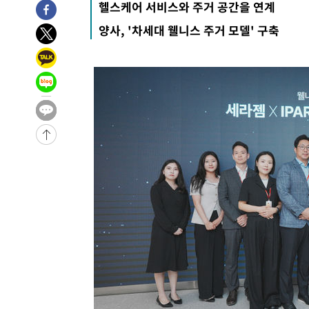
헬스케어 서비스와 주거 공간을 연계
-4349초 전 >
손흥민, 68분 뛰고 2경기 침묵…LAFC, 톨루카에 1-0 승리
양사, '차세대 웰니스 주거 모델' 구축
-3621초 전 >
'2경기 연속 침묵' 손흥민, 톨루카전 68분만 뛰고 슈팅 0개
-2373초 전 >
이강인, 오늘 서울서 AT마드리드 입단식…'전례 없는 특급
2시간 전 >
'여긴 20도, 저긴 50도'…열화상 카메라로 본 폭염 저감시설 
3시간 전 >
콜롬비아 신임 우파 대통령 취임 하루만에 차량폭탄 폭발 사건
-30683초 전 >
'AT마드리드 7번' 이강인, 맨시티 상대로 비공식 데뷔전
-30185초 전 >
[속보]'AT마드리드 7번' 이강인, 맨시티 상대로 비공식 
-28249초 전 >
네타냐후, 트럼프의 가자 평화 2차 15개조 평화안 '거부'
-24845초 전 >
이강인 ATM 입단식에 '상암벌 들썩'…"세계적인 선수 
-23841초 전 >
태풍 돌핀, 중 저장성 타이저우시 해안에 상륙 (1보)
-21187초 전 >
AT마드리드 데뷔 앞둔 이강인, 맨시티전 선발 대신 '벤치 
-19817초 전 >
[속보]與 강원·TK 당원투표 합산 김민석 48.54%로 
44.40%
-19151초 전 >
與 강원·TK 당원투표 합산 김민석 46.01%로 승리…정
44.53%
-18991초 전 >
[속보]與전대 권리당원투표…강원·경북 김민석, 대구 정
-18798초 전 >
[속보]與 당대표 경선, 경북 권리당원 투표 김민석 47.3
45.71%
-18700초 전 >
[속보]與 당대표 경선, 대구 권리당원 투표 정청래 47.8