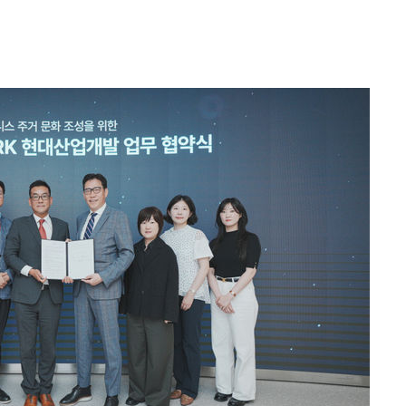
(종합)
대우'
'온도차'
데뷔전
되길"
시작'
승리…정청래
청래
청래 승리
7%·정청래
2%·김민석