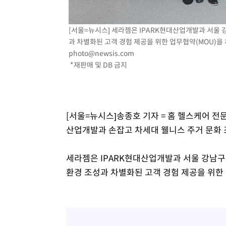
46.35%
-18497초 전 >
[속보]與 당대표 경선, 강원 권리당원 투표 김민석 승리…5
득표
-16415초 전 >
"일본축구협회, 대한축구협회 성 접대 의혹 심판 조사"
[서울=뉴시스] 세라젬은 IPARK현대산업개발과 서울
-9057초 전 >
[속보]장은수, KLPGA 제주삼다수 역전 우승…데뷔 10년 
과 차별화된 고객 경험 제공을 위한 업무협약(MOU)을 체결
상
photo@newsis.com
-4422초 전 >
"얼마나 더웠으면"…안동 물길공원서 헤엄친 구렁이 '소동
*재판매 및 DB 금지
-4349초 전 >
손흥민, 68분 뛰고 2경기 침묵…LAFC, 톨루카에 1-0 승리
-3621초 전 >
'2경기 연속 침묵' 손흥민, 톨루카전 68분만 뛰고 슈팅 0개
-2373초 전 >
이강인, 오늘 서울서 AT마드리드 입단식…'전례 없는 특급
2시간 전 >
'여긴 20도, 저긴 50도'…열화상 카메라로 본 폭염 저감시설 
[서울=뉴시스]송종호 기자 = 홈 헬스케어 
3시간 전 >
콜롬비아 신임 우파 대통령 취임 하루만에 차량폭탄 폭발 사건
산업개발과 손잡고 차세대 웰니스 주거 문화 
세라젬은 IPARK현대산업개발과 서울 강남구
환경 조성과 차별화된 고객 경험 제공을 위한 