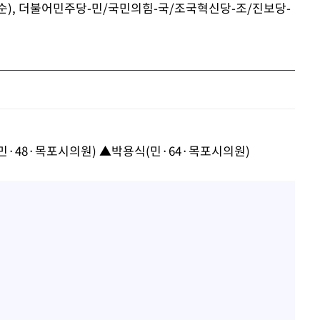
 순), 더불어민주당-민/국민의힘-국/조국혁신당-조/진보당-
·서미화·
1위… 정
鄭
위해 뛸
승리
내일날씨]
 원해 아
민·48·목포시의원) ▲박용식(민·64·목포시의원)
보
계속[다음