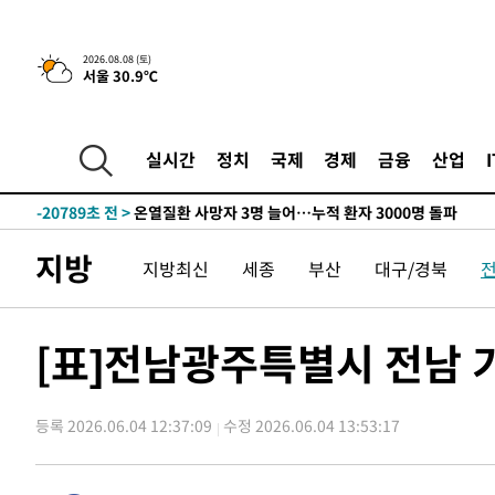
청래 44.56%
-29525초 전 >
[속보]與 대표 경선 제주·인천 당원투표…金 47.75%·
42.08%·宋 10.17%
-29059초 전 >
이강인 "아틀레티코 이적 기뻐…등번호 7번 의미보단 팀 
것"
2026.08.08 (토)
-28994초 전 >
[속보]與 당대표 경선, 제주·인천 권리당원 투표 김민석 
서울 30.9℃
-22768초 전 >
낮 최고 35도 '무더위'…동해안 시간당 30㎜ '강한 비'[
-22038초 전 >
[속보]이강인 "감독님이 원하는 마음 느꼈고, 많은 트로피
틀레티코 이적"
실시간
정치
국제
경제
금융
산업
-21820초 전 >
수도권 40도 육박 '펄펄'…동해안 일부 지역엔 호의주의
-20789초 전 >
온열질환 사망자 3명 늘어…누적 환자 3000명 돌파
-14734초 전 >
강릉에 시간당 81.4㎜ 물폭탄…도로 잠기고 담벼락 붕괴
-10841초 전 >
백운산서 80년근 천종산삼 9뿌리 발견…감정가 1.3억원
지방
지방최신
세종
부산
대구/경북
-8551초 전 >
선재도서 해루질 나섰다 실종 60대, 닷새 만에 숨진 채 발견
-6085초 전 >
남자 농구, 나고야 아시안게임서 '홈팀' 일본과 한일전
[표]전남광주특별시 전남 
-5461초 전 >
여수 오동도 해상서 모터보트 전복…1명 사망·1명 실종
-1688초 전 >
극한폭염 한풀 꺾이지만…'낮 최고 35도' 무더위, 열대야 
주 날씨]
21분 전 >
축구협회 "압수수색·성접대 논란 사과…쇄신의 기회로 삼겠다
등록 2026.06.04 12:37:09
수정 2026.06.04 13:53:17
46분 전 >
[속보]'압수수색·성접대 논란' 축구협회 "실망과 걱정 안겨드
3시간 전 >
'최고 37도' 폭염 지속…강원동해안 최대 150㎜ 비