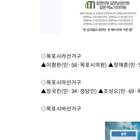
◇목포시라선거구
▲이형완(민·58·목포시의원) ▲정재훈(민·5
◇목포시마선거구
▲장국진(민·34·정당인) ▲조성오(민·69·
◇목포시바선거구