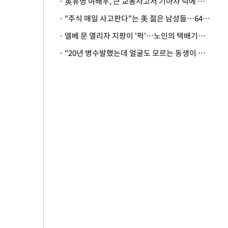
· 英유명 여배우, 큰 교통사고서 기아차 덕에 살았다
· "주식 매일 사고판다"는 美 젊은 남성들…64%가 "나는 인생의 패배자“
· 엘베 문 열리자 지팡이 '퍽'…노인의 택배기사 폭행 이유
· "20년 병수발했는데 얼굴도 모르는 동생이 유산 절반을"…배다른 형제 상속권 있을까