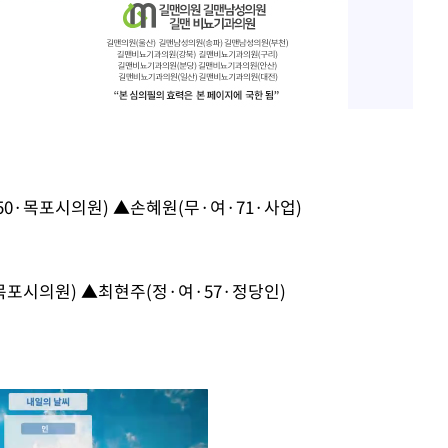
0·목포시의원) ▲손혜원(무·여·71·사업)
목포시의원) ▲최현주(정·여·57·정당인)