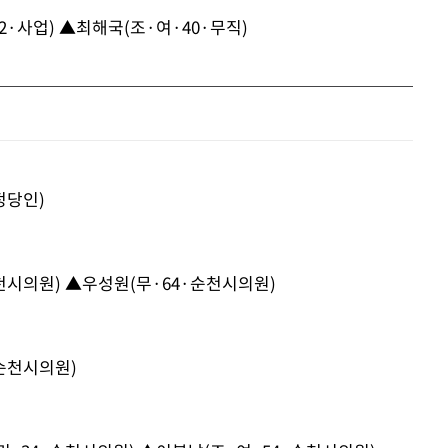
2·사업) ▲최해국(조·여·40·무직)
정당인)
천시의원) ▲우성원(무·64·순천시의원)
·순천시의원)