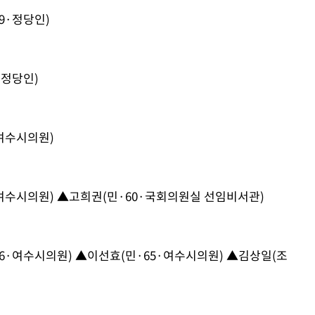
9·정당인)
·정당인)
·여수시의원)
·여수시의원) ▲고희권(민·60·국회의원실 선임비서관)
46·여수시의원) ▲이선효(민·65·여수시의원) ▲김상일(조