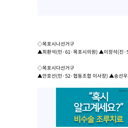
주 날씨]
21분 전 >
축구협회 "압수수색·성접대 논란 사과…쇄신의 기회로 삼겠다
45분 전 >
[속보]'압수수색·성접대 논란' 축구협회 "실망과 걱정 안겨드
3시간 전 >
'최고 37도' 폭염 지속…강원동해안 최대 150㎜ 비
5시간 전 >
[속보]뉴욕증시 상승 마감…S&P 0.6% 나스닥 1.3%↑
◇목포시나선거구
▲최환석(민·61·목포시의원) ▲이정석(진·
◇목포시다선거구
▲안호선(민·52·협동조합 이사장) ▲송선우