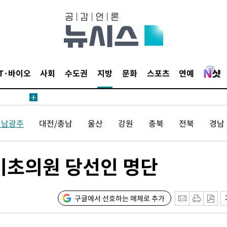
鄭
위해 뛸
승리
내일날씨]
 원해 아
IT·바이오
사회
수도권
지방
문화
스포츠
연예
보
전남광주
대전/충남
울산
강원
충북
전북
경남
기초의원 당선인 명단
계속[다음
"
구글에서 선호하는 매체로 추가
려 죄송"