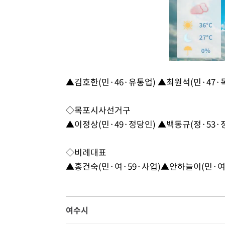
▲김호한(민·46·유통업) ▲최원석(민·47
◇목포시사선거구
▲이정상(민·49·정당인) ▲백동규(정·53·
◇비례대표
▲홍건숙(민·여·59·사업)▲안하늘이(민·여·
여수시