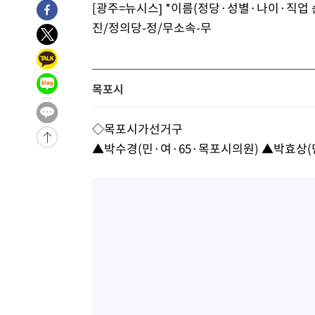
5시간 전 >
[속보]뉴욕증시 상승 마감…S&P 0.6% 나스닥 1.3%↑
[광주=뉴시스] *이름(정당·성별·나이·직업
-30310초 전 >
[속보]與최고위원 제주·인천 순회경선…박선원·최민희
진/정의당-정/무소속-무
한민수·김용 순
-30263초 전 >
[속보]김민석, 與 전대 당원투표 누적 득표율 45.42%로 
청래 44.56%
-29545초 전 >
[속보]與 대표 경선 제주·인천 당원투표…金 47.75%·
42.08%·宋 10.17%
-29079초 전 >
이강인 "아틀레티코 이적 기뻐…등번호 7번 의미보단 팀 
목포시
것"
-29014초 전 >
[속보]與 당대표 경선, 제주·인천 권리당원 투표 김민석 
-22788초 전 >
낮 최고 35도 '무더위'…동해안 시간당 30㎜ '강한 비'[
◇목포시가선거구
-22058초 전 >
[속보]이강인 "감독님이 원하는 마음 느꼈고, 많은 트로피
▲박수경(민·여·65·목포시의원) ▲박효상(
틀레티코 이적"
-21840초 전 >
수도권 40도 육박 '펄펄'…동해안 일부 지역엔 호의주의
-20809초 전 >
온열질환 사망자 3명 늘어…누적 환자 3000명 돌파
-14754초 전 >
강릉에 시간당 81.4㎜ 물폭탄…도로 잠기고 담벼락 붕괴
-10861초 전 >
백운산서 80년근 천종산삼 9뿌리 발견…감정가 1.3억원
-8571초 전 >
선재도서 해루질 나섰다 실종 60대, 닷새 만에 숨진 채 발견
-6105초 전 >
남자 농구, 나고야 아시안게임서 '홈팀' 일본과 한일전
-5481초 전 >
여수 오동도 해상서 모터보트 전복…1명 사망·1명 실종
-1708초 전 >
극한폭염 한풀 꺾이지만…'낮 최고 35도' 무더위, 열대야 