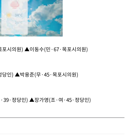
·목포시의원) ▲이동수(민·67·목포시의원)
Mute
정당인) ▲박용준(무·45·목포시의원)
39·정당인) ▲장가영(조·여·45·정당인)