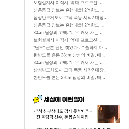
"척추 부상에도 검사 못 받아"…
전 올림픽 선수, 美봅슬레이협회
상대 소송