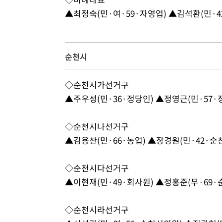
▲최정숙(민·여·59·자영업) ▲김석환(민·4
순천시
◇순천시가선거구
▲주우성(민·36·정당인) ▲정영근(민·57·
◇순천시나선거구
▲김용찬(민·66·농업) ▲장경원(민·42·순
◇순천시다선거구
▲이현재(민·49·회사원) ▲정홍준(무·69
◇순천시라선거구