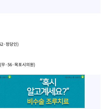
"
려 죄송"
52·정당인)
(무·56·목포시의원)