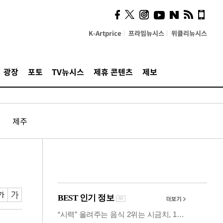
사이 해답 찾았죠"…알을
깨고 나온 '초자아'
K-Artprice
프라임뉴시스
위클리뉴시스
광장
포토
TV뉴시스
제휴 콘텐츠
제보
제주