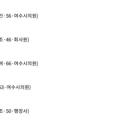
민·56·여수시의원)
조·46·회사원)
여·66·여수시의원)
63·여수시의원)
조·50·행정사)