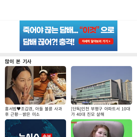
많이 본 기사
홍서범♥조갑경, 아들 불륜 사과
[단독]인천 부평구 아파트서 10대
후 근황…밝은 미소
가 40대 친모 살해