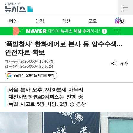
메인
랭킹
섹션
포토
'폭발참사' 한화에어로 본사 등 압수수색…
안전자료 확보
기사등록
2026/06/04 16:40:49
가
가
최종수정
2026/06/04 20:36:24
구글에서 선호하는 매체로 추가
서울 본사 오후 2시30분께 마무리
대전사업장·R&D캠퍼스는 진행 중
폭발 사고로 5명 사망, 2명 중·경상