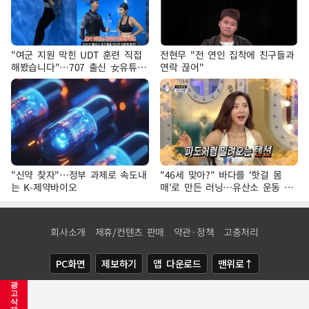
"여군 지원 막힌 UDT 훈련 직접
전현무 "전 연인 집착에 친구들과
해봤습니다"…707 출신 女유튜버
연락 끊어"
'완벽 소화'
"신약 찾자"…정부 과제로 속도내
"46세 맞아?" 바다를 '핫걸 몸
는 K-제약바이오
매'로 만든 러닝…유산소 운동 효
과 '톡톡'
회사소개
제휴/컨텐츠 판매
약관·정책
고충처리
PC화면
제보하기
앱 다운로드
맨위로↑
광
COPYRIGHTⓒ
NEWSIS
ALL RIGHTS RESERVED.
고
삭