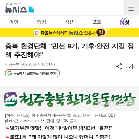
메인
랭킹
섹션
포토
충북 환경단체 "민선 9기, 기후·안전 지킬 정
책 추진해야"
기사등록
2026/06/04 16:51:07
가
가
구글에서 선호하는 매체로 추가
[청주=뉴시스] 청주충북환경운동연합 로고 (사진=뉴시스 DB)
photo@newsis.com
*재판매 및 DB 금지