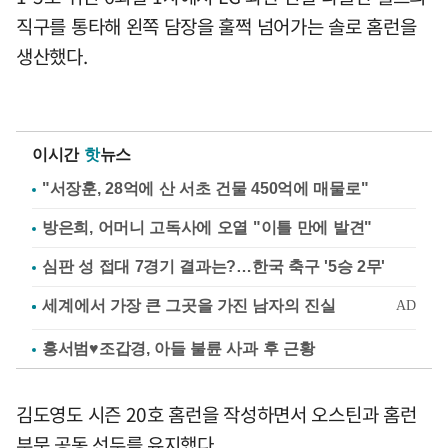
직구를 통타해 왼쪽 담장을 훌쩍 넘어가는 솔로 홈런을
생산했다.
이시간
핫
뉴스
"서장훈, 28억에 산 서초 건물 450억에 매물로"
방은희, 어머니 고독사에 오열 "이틀 만에 발견"
심판 성 접대 7경기 결과는?…한국 축구 '5승 2무'
홍서범♥조갑경, 아들 불륜 사과 후 근황
김도영도 시즌 20호 홈런을 작성하면서 오스틴과 홈런
부문 공동 선두를 유지했다.