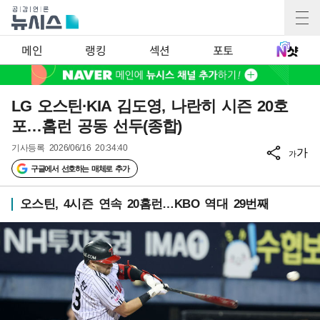
메인
랭킹
섹션
포토
LG 오스틴·KIA 김도영, 나란히 시즌 20호
포…홈런 공동 선두(종합)
기사등록
2026/06/16 20:34:40
가
가
구글에서 선호하는 매체로 추가
오스틴, 4시즌 연속 20홈런…KBO 역대 29번째