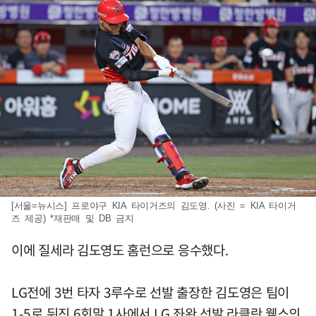
[서울=뉴시스] 프로야구 KIA 타이거즈의 김도영. (사진 = KIA 타이거
즈 제공) *재판매 및 DB 금지
이에 질세라 김도영도 홈런으로 응수했다.
LG전에 3번 타자 3루수로 선발 출장한 김도영은 팀이
1-5로 뒤진 6회말 1사에서 LG 좌완 선발 라클란 웰스의