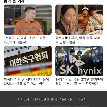
많이 본 기사
"서장훈, 28억에 산 서초 건물
홍서범♥조갑경, 아들 불륜 사과
450억에 매물로"
후 근황…밝은 미소
외국인 심판 성 접대 7경기 들여
SK하이닉스, 주당 375원 분기배당
다보니…한국 축구 '5승 2무'
결정…3분기 중 추가 주주환원 발
표
회사소개
제휴/컨텐츠 판매
약관·정책
고충처리