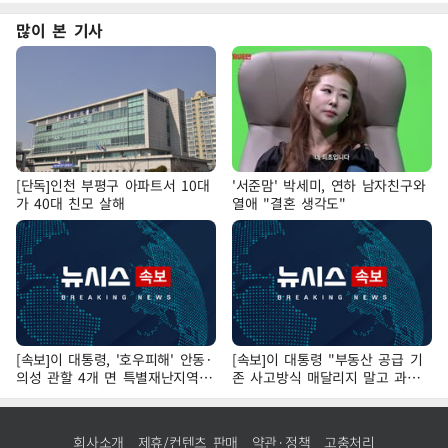
많이 본 기사
[단독]인천 부평구 아파트서 10대
'서준맘' 박세미, 연하 남자친구와
가 40대 친모 살해
열애 "결혼 생각도"
[속보]이 대통령, '호우피해' 안동·
[속보]이 대통령 "부동산 공급 기
의성 관할 4개 면 특별재난지역
존 사고방식 매달리지 말고 과감
선포
히 실천"
회사소개
제휴/컨텐츠 판매
약관·정책
고충처리