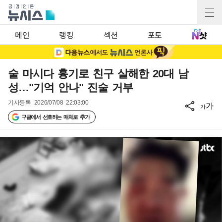
메인
랭킹
섹션
포토
술 마시다 흉기로 친구 살해한 20대 남
성…"기억 안나" 진술 거부
기사등록
2026/07/08 22:03:00
가
가
구글에서 선호하는 매체로 추가