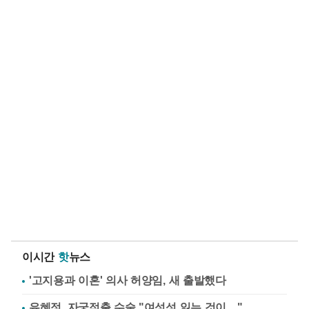
이시간
핫
뉴스
'고지용과 이혼' 의사 허양임, 새 출발했다
유혜정, 자궁적출 수술 "여성성 잃는 것이…"