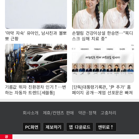
'마약 자숙' 유아인, 남사친과 볼뽀
손떨림 건강이상설 한승연…"목디
뽀 근황
스크 심해 치료 중"
기름값 뛰자 친환경차 인기↑…변
[단독]대통령기록관, '尹 추가' 홈
하는 자동차 트렌드[세쓸통]
페이지 공개…계엄 선포문은 빠져
회사소개
제휴/컨텐츠 판매
약관·정책
고충처리
PC화면
제보하기
앱 다운로드
맨위로↑
광