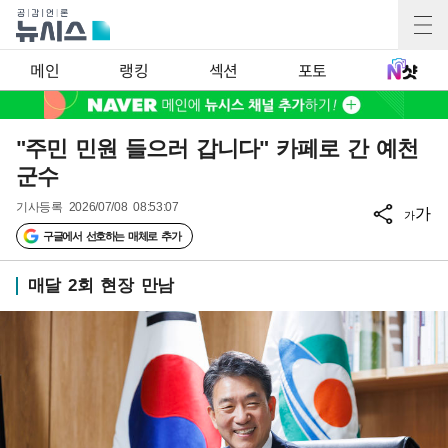
메인
랭킹
섹션
포토
"주민 민원 들으러 갑니다" 카페로 간 예천
군수
기사등록
2026/07/08 08:53:07
가
가
구글에서 선호하는 매체로 추가
매달 2회 현장 만남