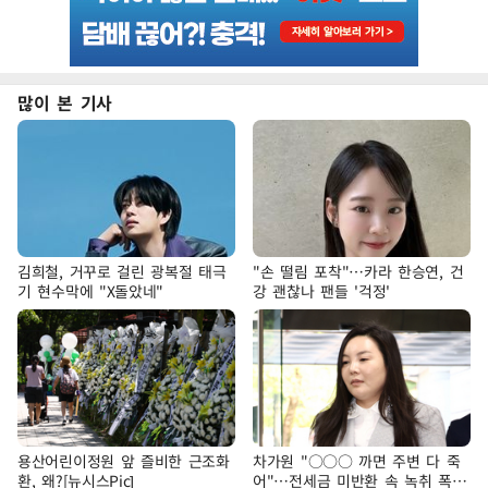
많이 본 기사
김희철, 거꾸로 걸린 광복절 태극
"손 떨림 포착"…카라 한승연, 건
기 현수막에 "X돌았네"
강 괜찮나 팬들 '걱정'
용산어린이정원 앞 즐비한 근조화
차가원 "○○○ 까면 주변 다 죽
환, 왜?[뉴시스Pic]
어"…전세금 미반환 속 녹취 폭로