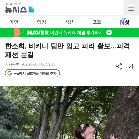
메인
랭킹
섹션
포토
한소희, 비키니 탑만 입고 파리 활보…파격
패션 눈길
기사등록
2026/07/08 08:59:26
가
가
구글에서 선호하는 매체로 추가