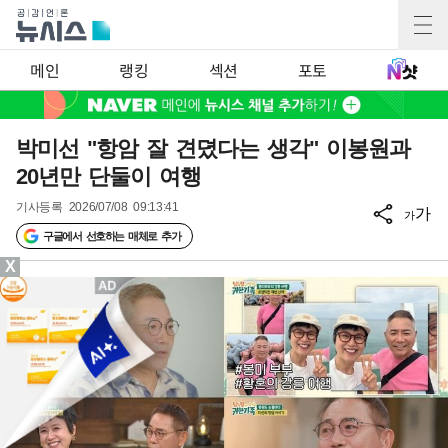
메인
랭킹
섹션
포토
박미선 "항암 잘 견뎠다는 생각" 이봉원과
20년만 단둘이 여행
기사등록
2026/07/08 09:13:41
가
가
구글에서 선호하는 매체로 추가
X