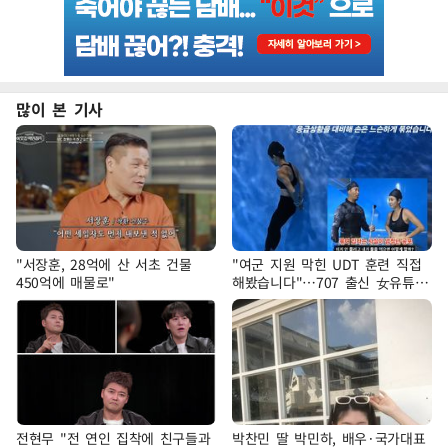
많이 본 기사
"서장훈, 28억에 산 서초 건물
"여군 지원 막힌 UDT 훈련 직접
450억에 매물로"
해봤습니다"…707 출신 女유튜버
'완벽 소화'
전현무 "전 연인 집착에 친구들과
박찬민 딸 박민하, 배우·국가대표