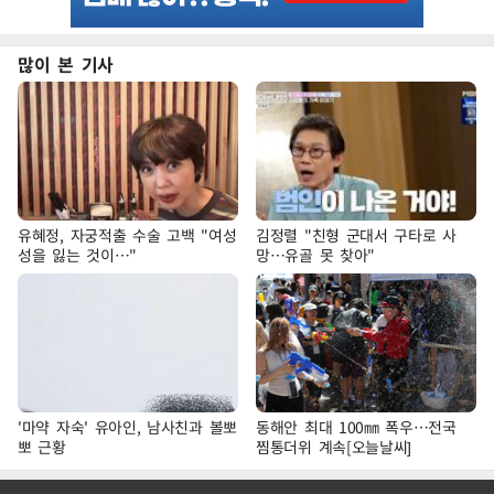
많이 본 기사
유혜정, 자궁적출 수술 고백 "여성
김정렬 "친형 군대서 구타로 사
성을 잃는 것이…"
망…유골 못 찾아"
'마약 자숙' 유아인, 남사친과 볼뽀
동해안 최대 100㎜ 폭우…전국
뽀 근황
찜통더위 계속[오늘날씨]