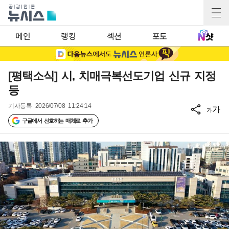
메인
랭킹
섹션
포토
[평택소식] 시, 치매극복선도기업 신규 지정
등
기사등록
2026/07/08 11:24:14
가
가
구글에서 선호하는 매체로 추가