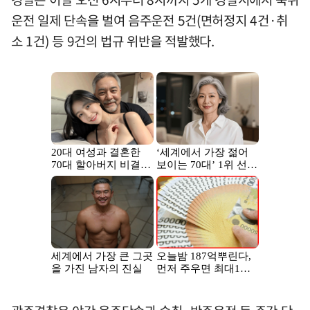
운전 일제 단속을 벌여 음주운전 5건(면허정지 4건·취
소 1건) 등 9건의 법규 위반을 적발했다.