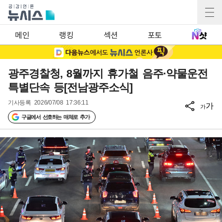
메인
랭킹
섹션
포토
광주경찰청, 8월까지 휴가철 음주·약물운전
특별단속 등[전남광주소식]
기사등록
2026/07/08 17:36:11
가
가
구글에서 선호하는 매체로 추가