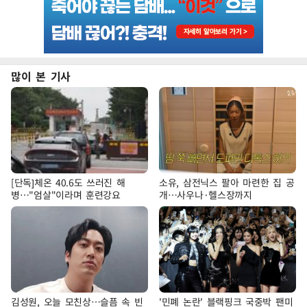
많이 본 기사
[단독]체온 40.6도 쓰러진 해
소유, 삼전닉스 팔아 마련한 집 공
병…"엄살"이라며 훈련강요
개…사우나·헬스장까지
김성원, 오늘 모친상…슬픔 속 빈
'민폐 논란' 블랙핑크 국중박 팬미