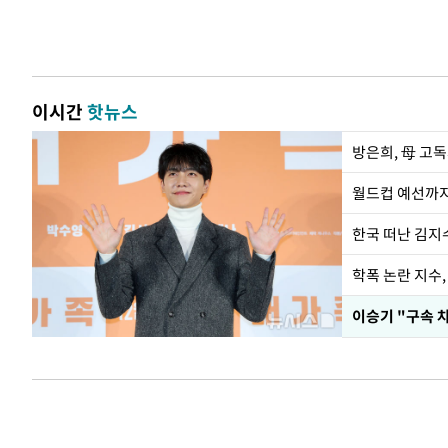
이시간
핫뉴스
방은희, 母 고독
월드컵 예선까지
한국 떠난 김지
학폭 논란 지수
이승기 "구속 차