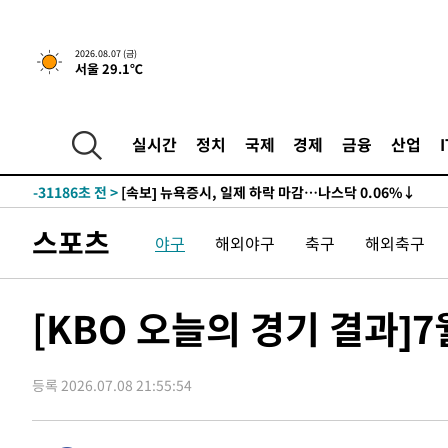
2026.08.07 (금)
서울 29.1℃
실시간
정치
국제
경제
금융
산업
-31186초 전 >
[속보] 뉴욕증시, 일제 하락 마감…나스닥 0.06%↓
스포츠
야구
해외야구
축구
해외축구
[KBO 오늘의 경기 결과]7
등록 2026.07.08 21:55:54