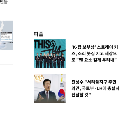
 팬들
이 대통령, '청년 대책 속도 높여야…폭염 문제도
입추 코앞인데 전
총력 대응'
피플
'K-팝 보부상' 스트레이 키
즈, 소리 봇짐 지고 세상으
로 "韓 요소 깊게 우려내"
전성수 "서리풀지구 주민
의견, 국토부·LH에 충실히
전달할 것"