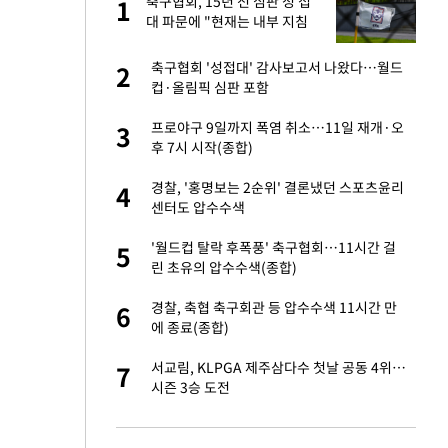
"이
축구협회, 15년 전 심판 성 접
1
1
대 파문에 "현재는 내부 지침
준수"
성 접대 파문에 "현
축구협회 '성접대' 감사보고서 나왔다…월드
2
2
컵·올림픽 심판 포함
신 근황 "가볼 만하
프로야구 9일까지 폭염 취소…11일 재개·오
3
3
후 7시 시작(종합)
보고서 나왔다…월드
경찰, '홍명보는 2순위' 결론냈던 스포츠윤리
4
4
센터도 압수수색
소…11일 재개·오
'월드컵 탈락 후폭풍' 축구협회…11시간 걸
5
5
린 초유의 압수수색(종합)
 단거리탄도미사
경찰, 축협 축구회관 등 압수수색 11시간 만
6
6
에 종료(종합)
출발…나스닥
서교림, KLPGA 제주삼다수 첫날 공동 4위…
7
7
시즌 3승 도전