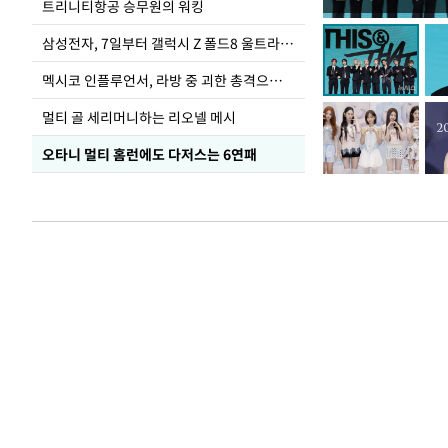
입추 하루 앞둔 
트리니티항공 승무원의 워킹
폭염
삼성전자, 7일부터 갤럭시 Z 폴드8 울트라·폴드8·플립8 출시
멕시코 인플루언서, 라방 중 괴한 총격으로 사망
멀티 골 세리머니하는 리오넬 메시
오타니 멀티 홈런에도 다저스는 6연패