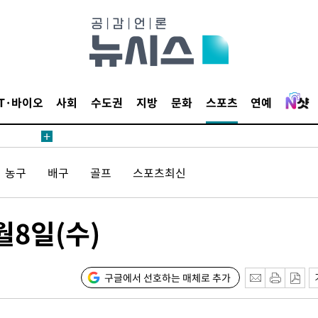
IT·바이오
사회
수도권
지방
문화
스포츠
연예
농구
배구
골프
스포츠최신
월8일(수)
구글에서 선호하는 매체로 추가