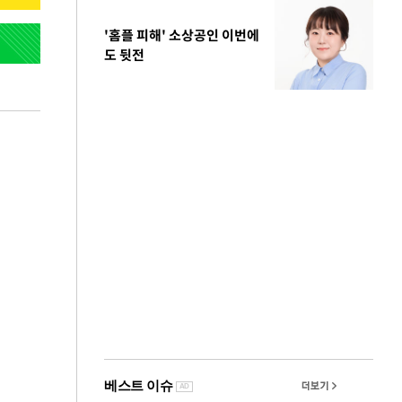
'홈플 피해' 소상공인 이번에
도 뒷전