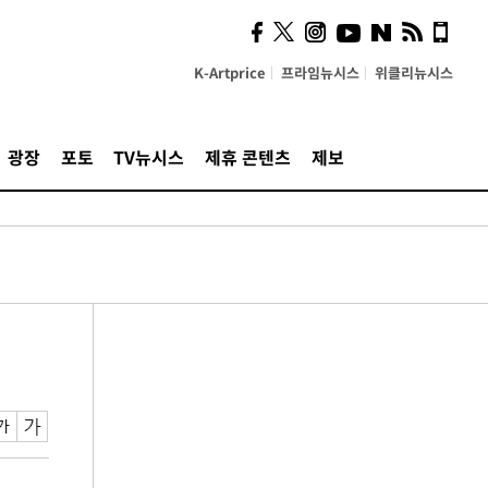
K-Artprice
프라임뉴시스
위클리뉴시스
광장
포토
TV뉴시스
제휴 콘텐츠
제보