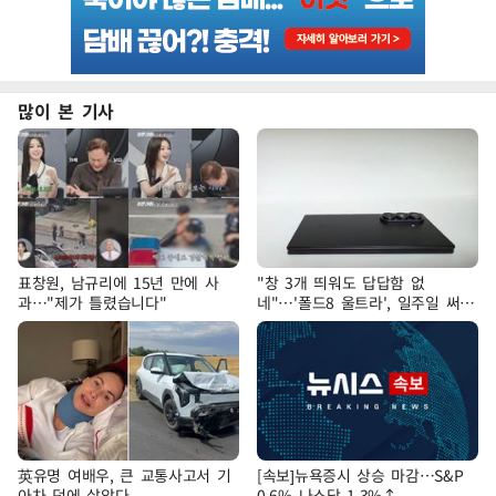
많이 본 기사
표창원, 남규리에 15년 만에 사
"창 3개 띄워도 답답함 없
과…"제가 틀렸습니다"
네"…'폴드8 울트라', 일주일 써보
니
英유명 여배우, 큰 교통사고서 기
[속보]뉴욕증시 상승 마감…S&P
아차 덕에 살았다
0.6% 나스닥 1.3%↑