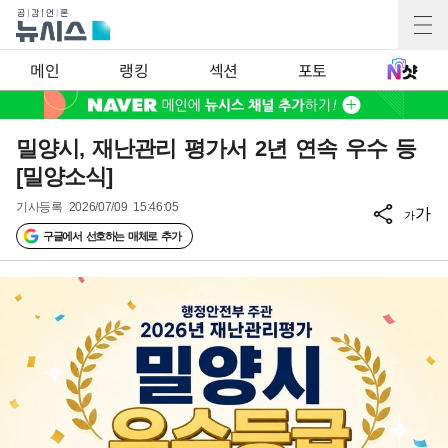
메인
랭킹
섹션
포토
밀양시, 재난관리 평가서 2년 연속 우수 등
[밀양소식]
기사등록
2026/07/09 15:46:05
가
가
구글에서 선호하는 매체로 추가