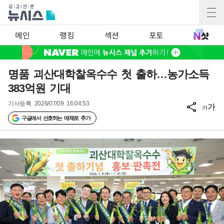
메인
랭킹
섹션
포토
명품 괴산대학찰옥수수 첫 출하…농가소득
383억원 기대
기사등록
2026/07/09 16:04:53
가
가
구글에서 선호하는 매체로 추가